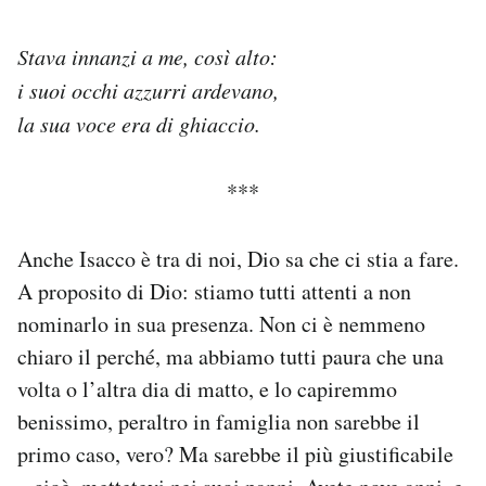
Notifiche mobile
Regala il Post
Stava innanzi a me, così alto:
Hai bisogno di aiuto?
i suoi occhi azzurri ardevano,
Esci
la sua voce era di ghiaccio.
***
Anche Isacco è tra di noi, Dio sa che ci stia a fare.
A proposito di Dio: stiamo tutti attenti a non
nominarlo in sua presenza. Non ci è nemmeno
chiaro il perché, ma abbiamo tutti paura che una
volta o l’altra dia di matto, e lo capiremmo
benissimo, peraltro in famiglia non sarebbe il
primo caso, vero? Ma sarebbe il più giustificabile