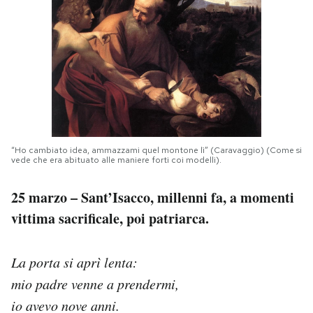
PODCAST
NEWSLETTER
I MIEI PREFERITI
“Ho cambiato idea, ammazzami quel montone lì” (Caravaggio) (Come si
vede che era abituato alle maniere forti coi modelli).
SHOP
25 marzo – Sant’Isacco, millenni fa, a momenti
CALENDARIO
vittima sacrificale, poi patriarca.
AREA PERSONALE
La porta si aprì lenta:
mio padre venne a prendermi,
Area Personale
io avevo nove anni.
Newsletter