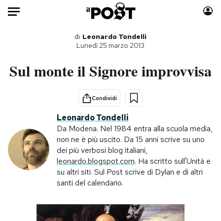
Auto
di
Leonardo Tondelli
Lunedì 25 marzo 2013
HOME
Sul monte il Signore improvvisa
Italia
Moda
Mondo
Libri
Condividi
Politica
Consumismi
Leonardo Tondelli
Tecnologia
Storie/Idee
Da Modena. Nel 1984 entra alla scuola media,
non ne è più uscito. Da 15 anni scrive su uno
Internet
Ok Boomer!
dei più verbosi blog italiani,
Scienza
Media
leonardo.blogspot.com
. Ha scritto sull'Unità e
Cultura
Europa
su altri siti. Sul Post scrive di Dylan e di altri
santi del calendario.
Economia
Altrecose
Sport
Mondiali calcio 2026