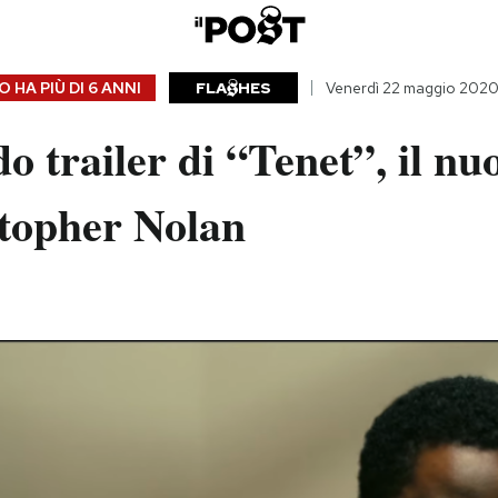
 HA PIÙ DI
6 ANNI
FLA
HES
Venerdì 22 maggio 202
do trailer di “Tenet”, il nu
stopher Nolan