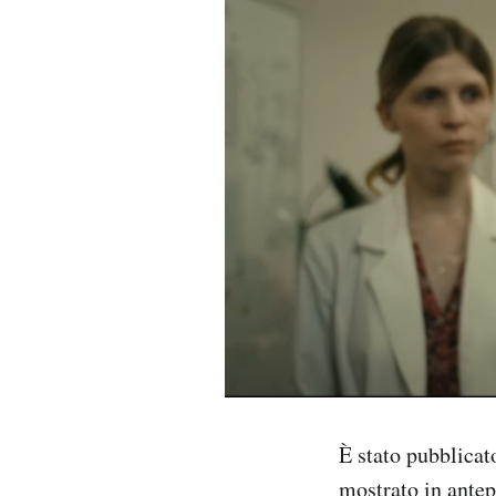
PODCAST
NEWSLETTER
I MIEI PREFERITI
SHOP
CALENDARIO
AREA PERSONALE
È stato pubblicat
Area Personale
mostrato in antep
Newsletter