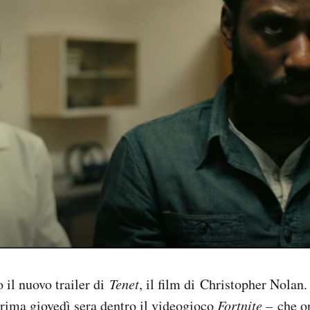
o il nuovo trailer di
Tenet
, il film di Christopher Nolan. I
rima giovedì sera dentro il videogioco
Fortnite –
che o