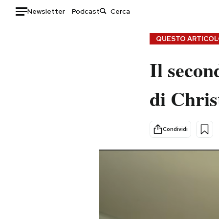
Newsletter
Podcast
Auto
QUESTO ARTICOLO
HOME
Il secon
Italia
Moda
di Chri
Mondo
Libri
Politica
Consumismi
Tecnologia
Storie/Idee
Condividi
Internet
Ok Boomer!
Scienza
Media
Cultura
Europa
Economia
Altrecose
Sport
Mondiali calcio 2026