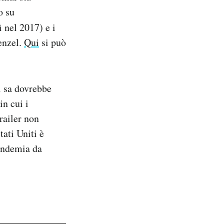
o su
ì nel 2017) e i
enzel.
Qui
si può
si sa dovrebbe
in cui i
railer non
tati Uniti è
pandemia da