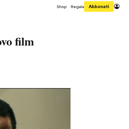
Abbonati
Shop
Regala
0
ovo film