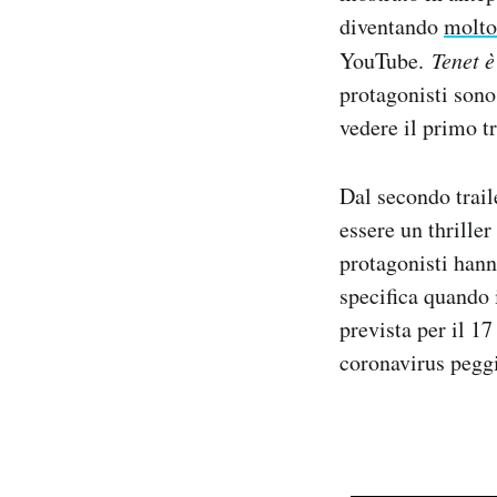
Notifiche mobile
diventando
molto
Regala il Post
YouTube.
Tenet 
Hai bisogno di aiuto?
protagonisti sono
Esci
vedere il primo tr
Dal secondo traile
essere un thrille
protagonisti hann
specifica quando i
prevista per il 1
coronavirus peggi