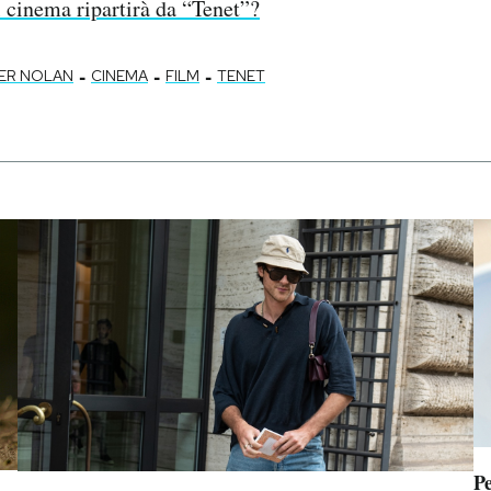
l cinema ripartirà da “Tenet”?
-
-
-
ER NOLAN
CINEMA
FILM
TENET
Pe