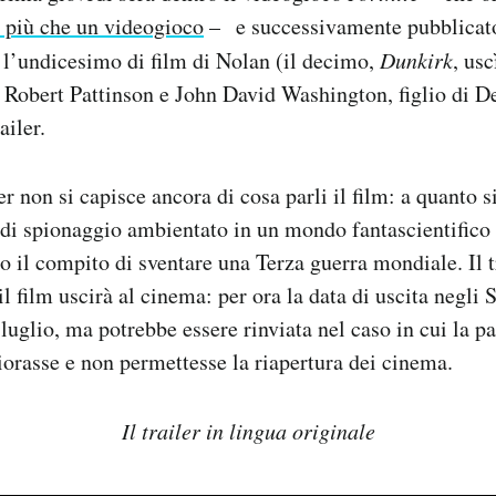
 più che un videogioco
– e successivamente pubblicat
è
l’undicesimo di film di Nolan (il decimo,
Dunkirk
, usc
 Robert Pattinson e John David Washington, figlio di D
ailer.
r non si capisce ancora di cosa parli il film: a quanto 
r di spionaggio ambientato in un mondo fantascientifico 
o il compito di sventare una Terza guerra mondiale. Il t
l film uscirà al cinema: per ora la data di uscita negli S
7 luglio, ma potrebbe essere rinviata nel caso in cui la 
orasse e non permettesse la riapertura dei cinema.
Il trailer in lingua originale