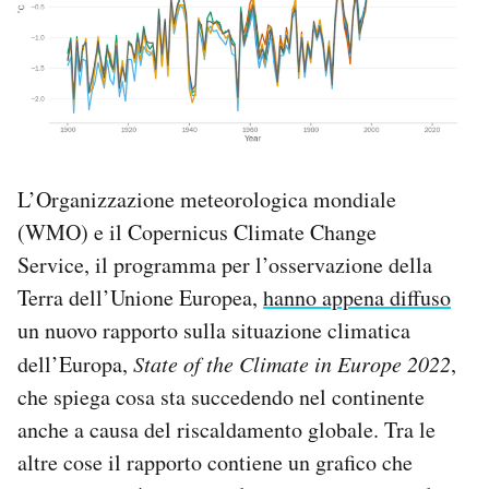
PODCAST
NEWSLETTER
I MIEI PREFERITI
L’Organizzazione meteorologica mondiale
(WMO) e il Copernicus Climate Change
Service, il programma per l’osservazione della
SHOP
Terra dell’Unione Europea,
hanno appena diffuso
un nuovo rapporto sulla situazione climatica
CALENDARIO
dell’Europa,
State of the Climate in Europe 2022
,
che spiega cosa sta succedendo nel continente
AREA PERSONALE
anche a causa del riscaldamento globale. Tra le
Area Personale
altre cose il rapporto contiene un grafico che
Newsletter