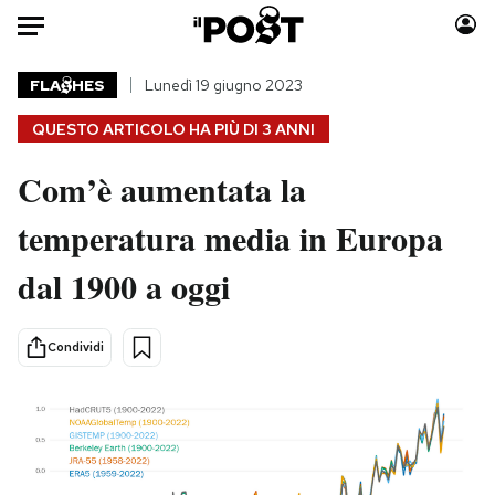
Auto
FLA
HES
Lunedì 19 giugno 2023
QUESTO ARTICOLO HA PIÙ DI
3 ANNI
HOME
Com’è aumentata la
Italia
Moda
Mondo
Libri
temperatura media in Europa
Politica
Consumismi
dal 1900 a oggi
Tecnologia
Storie/Idee
Internet
Ok Boomer!
Scienza
Media
Condividi
Cultura
Europa
Economia
Altrecose
Sport
Mondiali calcio 2026