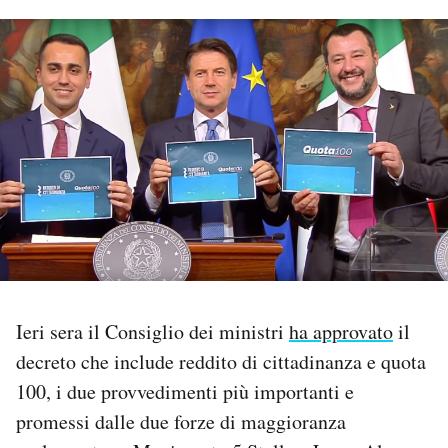
PODCAST
NEWSLETTER
I MIEI PREFERITI
SHOP
CALENDARIO
Ieri sera il Consiglio dei ministri
ha approvato
il
decreto che include reddito di cittadinanza e quota
AREA PERSONALE
100, i due provvedimenti più importanti e
Area Personale
promessi dalle due forze di maggioranza
Newsletter