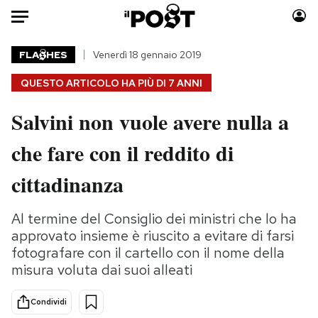
Auto
FLA
HES
Venerdì 18 gennaio 2019
QUESTO ARTICOLO HA PIÙ DI
7 ANNI
HOME
Salvini non vuole avere nulla a
Italia
Moda
Mondo
Libri
che fare con il reddito di
Politica
Consumismi
cittadinanza
Tecnologia
Storie/Idee
Internet
Ok Boomer!
Al termine del Consiglio dei ministri che lo ha
Scienza
Media
approvato insieme è riuscito a evitare di farsi
Cultura
Europa
fotografare con il cartello con il nome della
Economia
Altrecose
misura voluta dai suoi alleati
Sport
Mondiali calcio 2026
Condividi