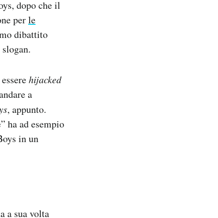
oys, dopo che il
ione per
le
mo dibattito
 slogan.
 essere
hijacked
mandare a
ys
, appunto.
e” ha ad esempio
Boys in un
a a sua volta