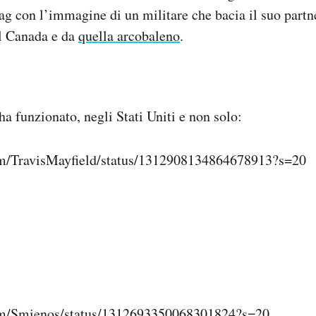
ag con l’immagine di un militare che bacia il suo par
el Canada e da
quella arcobaleno
.
ha funzionato, negli Stati Uniti e non solo:
com/TravisMayfield/status/1312908134864678913?s=20
.com/Smienos/status/1312693350068301824?s=20