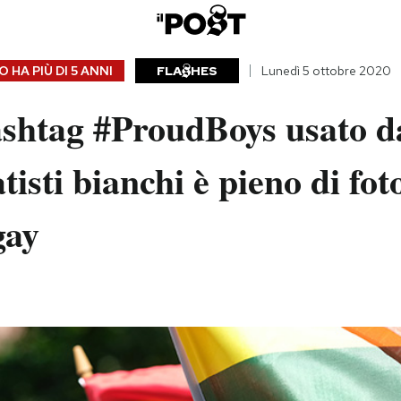
 HA PIÙ DI
5 ANNI
FLA
HES
Lunedì 5 ottobre 2020
ashtag #ProudBoys usato d
isti bianchi è pieno di foto 
gay