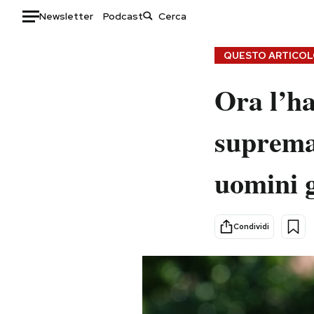
Newsletter
Podcast
Auto
QUESTO ARTICOLO
HOME
Ora l’h
Italia
Moda
supremat
Mondo
Libri
Politica
Consumismi
uomini 
Tecnologia
Storie/Idee
Internet
Ok Boomer!
Scienza
Media
Condividi
Cultura
Europa
Economia
Altrecose
Sport
Mondiali calcio 2026