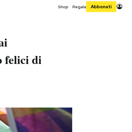
Abbonati
Shop
Regala
ai
felici di