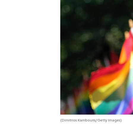
PODCAST
NEWSLETTER
I MIEI PREFERITI
SHOP
CALENDARIO
AREA PERSONALE
(Dimitrios Kambouris/Getty Images)
Area Personale
Newsletter