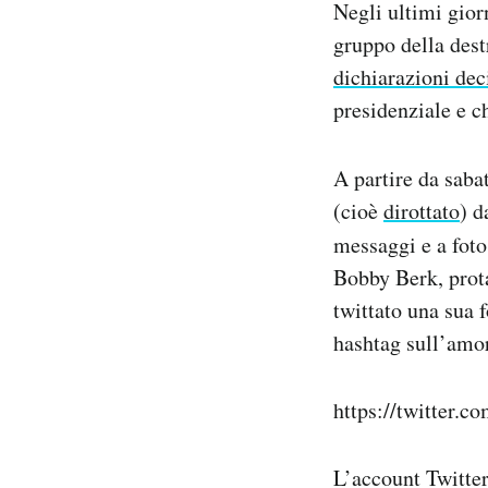
Negli ultimi gior
Notifiche mobile
gruppo della dest
Regala il Post
dichiarazioni de
Hai bisogno di aiuto?
Esci
presidenziale e c
A partire da saba
(cioè
dirottato
) d
messaggi e a foto
Bobby Berk, prot
twittato una sua 
hashtag sull’amor
https://twitter.
L’account Twitter 