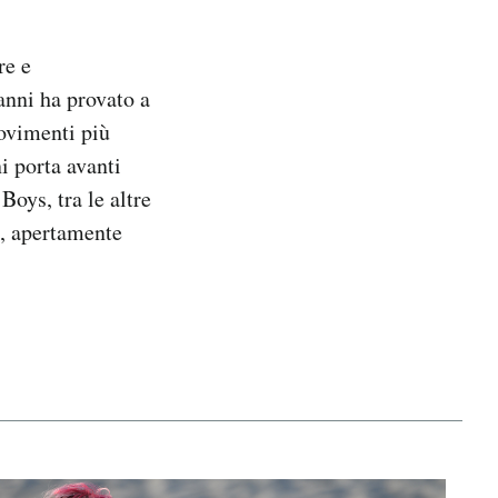
re e
anni ha provato a
movimenti più
i porta avanti
Boys, tra le altre
i, apertamente