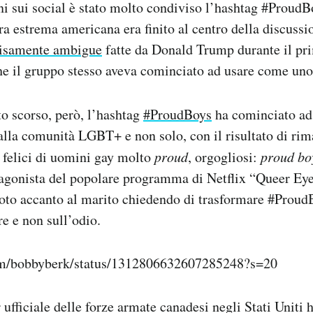
ni sui social è stato molto condiviso l’hashtag #ProudB
ra estrema americana era finito al centro della discuss
cisamente ambigue
fatte da Donald Trump durante il pri
he il gruppo stesso aveva cominciato ad usare come uno
to scorso, però, l’hashtag
#ProudBoys
ha cominciato ad
alla comunità LGBT+ e non solo, con il risultato di ri
 felici di uomini gay molto
proud
, orgogliosi:
proud bo
agonista del popolare programma di Netflix “Queer Ey
foto accanto al marito chiedendo di trasformare #Proud
e e non sull’odio.
com/bobbyberk/status/1312806632607285248?s=20
ufficiale delle forze armate canadesi negli Stati Uniti h