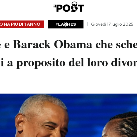
 HA PIÙ DI
1 ANNO
FLA
HES
Giovedì 17 luglio 2025
e e Barack Obama che sch
ci a proposito del loro divo