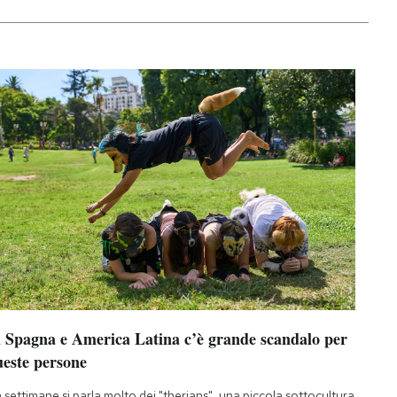
n Spagna e America Latina c’è grande scandalo per
ueste persone
 settimane si parla molto dei "therians", una piccola sottocultura