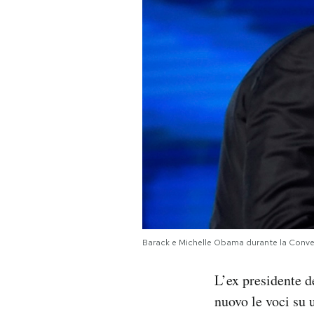
PODCAST
NEWSLETTER
I MIEI PREFERITI
SHOP
CALENDARIO
Barack e Michelle Obama durante la Conve
AREA PERSONALE
L’ex presidente 
Area Personale
nuovo le voci su 
Newsletter