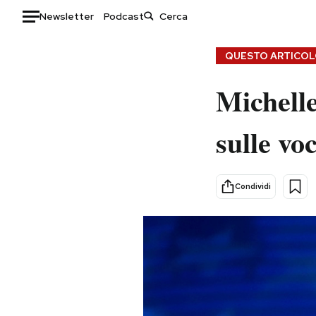
Newsletter
Podcast
Auto
QUESTO ARTICOLO
HOME
Michell
Italia
Moda
sulle vo
Mondo
Libri
Politica
Consumismi
Tecnologia
Storie/Idee
Condividi
Internet
Ok Boomer!
Scienza
Media
Cultura
Europa
Economia
Altrecose
Sport
Mondiali calcio 2026