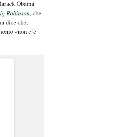
o Barack Obama
ig Robinson
, che
ma dice che,
imonio «non c’è