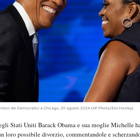
ntion dei Democratici a Chicago, 20 agosto 2024 (AP Photo/Erin Hooley)
degli Stati Uniti Barack Obama e sua moglie Michelle h
un loro possibile divorzio, commentandole e scherzando