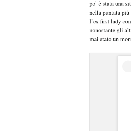
po’ è stata una s
Notifiche mobile
nella puntata più
Regala il Post
Hai bisogno di aiuto?
l’ex first lady c
Esci
nonostante gli al
mai stato un mome