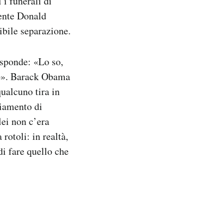
 i funerali di
dente Donald
ibile separazione.
isponde: «Lo so,
to». Barack Obama
qualcuno tira in
diamento di
lei non c’era
rotoli: in realtà,
di fare quello che