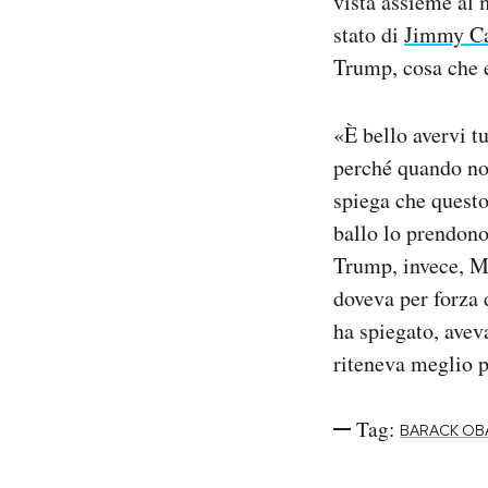
vista assieme al m
stato di
Jimmy Ca
Trump, cosa che e
«È bello avervi t
perché quando no
spiega che questo
ballo lo prendono
Trump, invece, 
doveva per forza 
ha spiegato, avev
riteneva meglio p
Tag:
BARACK OB