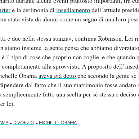
arito durante alcuni eventi piuttosto importanti, tra cui
rter
e la cerimonia di
insediamento
dell’attuale presi
ra stata vista da alcuni come un segno di una loro poss
utti e due nella stessa stanza», continua Robinson. Lei r
n siamo insieme la gente pensa che abbiamo divorzia
 è il tipo di cose che proprio non coglie, e che quando 
 completamente alla sprovvista. A proposito dell’inse
Michelle Obama
aveva già detto
che secondo la gente se 
dipendere dal fatto che il suo matrimonio fosse andato a 
a semplicemente fatto una scelta per sé stessa e deciso 
er lei.
-
-
AMA
DIVORZIO
MICHELLE OBAMA