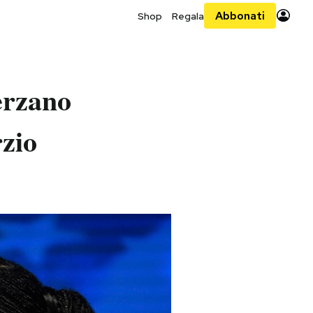
Abbonati
Shop
Regala
erzano
rzio