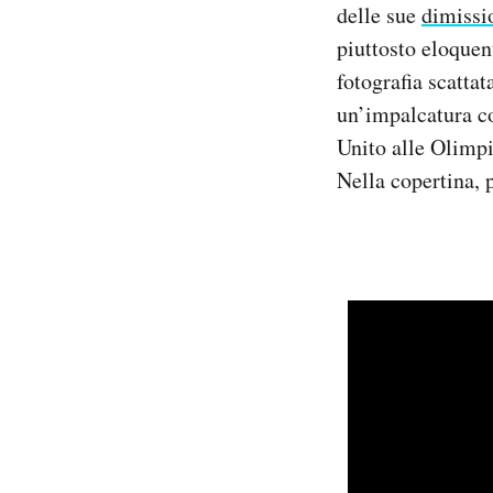
delle sue
dimissi
Notifiche mobile
piuttosto eloquen
Regala il Post
Hai bisogno di aiuto?
fotografia scatta
Esci
un’impalcatura c
Unito alle Olimpi
Nella copertina, 