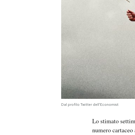
PODCAST
NEWSLETTER
I MIEI PREFERITI
SHOP
CALENDARIO
Dal profilo Twitter dell'Economist
AREA PERSONALE
Lo stimato setti
Area Personale
numero cartaceo a
Newsletter