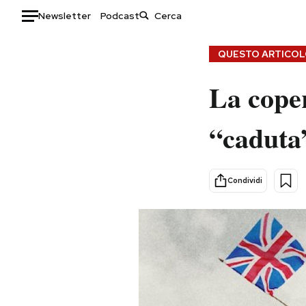
Newsletter
Podcast
Auto
QUESTO ARTICOLO
HOME
La coper
Italia
Moda
“caduta
Mondo
Libri
Politica
Consumismi
Tecnologia
Storie/Idee
Condividi
Internet
Ok Boomer!
Scienza
Media
Cultura
Europa
Economia
Altrecose
Sport
Mondiali calcio 2026