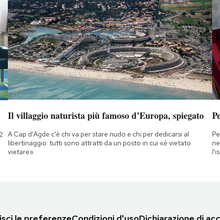
Il villaggio naturista più famoso d’Europa, spiegato
Pe
A Cap d'Agde c'è chi va per stare nudo e chi per dedicarsi al
Pe
2
libertinaggio: tutti sono attratti da un posto in cui «è vietato
ne
vietare»
l'
sci le preferenze
Condizioni d'uso
Dichiarazione di acc