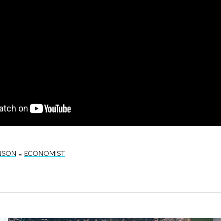
-
NSON
ECONOMIST