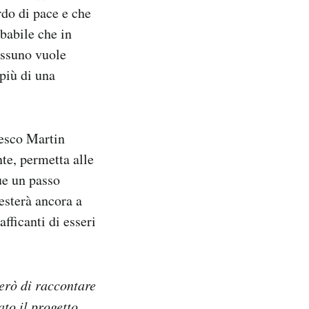
rdo di pace e che
obabile che in
essuno vuole
più di una
desco Martin
te, permetta alle
que un passo
esterà ancora a
afficanti di esseri
erò di raccontare
ato
il progetto.