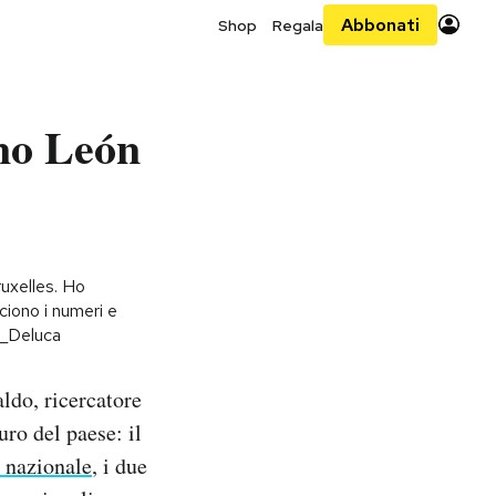
Abbonati
Shop
Regala
no León
ruxelles. Ho
cciono i numeri e
M_Deluca
ldo, ricercatore
ro del paese: il
à nazionale
, i due