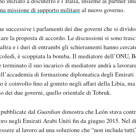
 iniziato a discuterlo e l’Italia, insieme ai partner in
una missione di supporto militare
al nuovo governo.
e successive i parlamenti dei due governi che si divido
tare la proposta di accordo. Le discussioni si sono tras
altra e i duri di entrambi gli schieramenti hanno cercato
coledì, è scoppiata la bomba. Il mediatore dell’ONU, 
 terminato il suo incarico di mediatore andrà a lavorar
ell’accademia di formazione diplomatica degli Emirati 
o è coinvolto fino al gomito negli affari della Libia, m
o dei due governi, quello orientale di Tobruk.
pubblicate dal
Guardian
dimostra che León stava contra
oro negli Emirati Arabi Uniti fin da giugno 2015. Nel 
essere al lavoro ad una soluzione che “non includa tutti