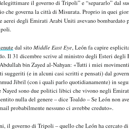
delegittimare il governo di Tripoli” e “separarlo” dal su
lio che governa la città di Misurata. Proprio in quei gior
e aerei degli Emirati Arabi Uniti avevano bombardato p
poli.
tenute
dal sito
Middle East Eye
, León fa capire esplici
ndo. Il 31 dicembre scrive al ministro degli Esteri degli
e Abdullah bin Zayed al-Nahyan: «Tutti i miei movimenti
i suggeriti (e in alcuni casi scritti e pensati) dal gover
ud Jibril (con i quali parlo quotidianamente) in segui
 e Nayed sono due politici libici che vivono negli Emirat
entito nulla del genere – dice Toaldo – Se León non av
 mail probabilmente nessuno ci avrebbe creduto».
ni, il governo di Tripoli – quello che León ha cercato d