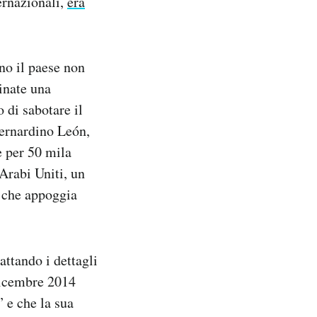
ternazionali,
era
no il paese non
cinate una
 di sabotare il
Bernardino León,
e per 50 mila
Arabi Uniti, un
a che appoggia
ttando i dettagli
dicembre 2014
” e che la sua