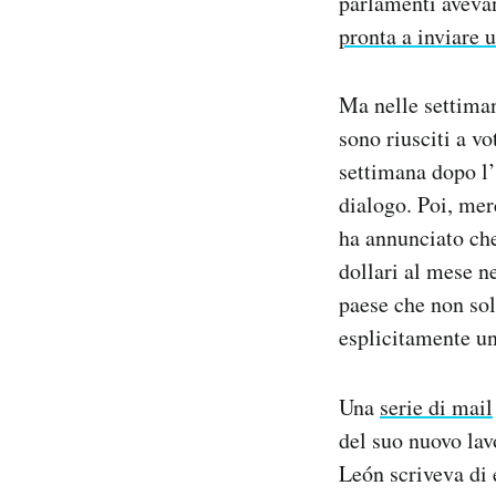
parlamenti avevano
pronta a inviare 
PODCAST
Ma nelle settiman
NEWSLETTER
sono riusciti a vo
settimana dopo l’
I MIEI PREFERITI
dialogo. Poi, mer
ha annunciato che
SHOP
dollari al mese n
paese che non sol
esplicitamente un
CALENDARIO
Una
serie di mail
AREA PERSONALE
del suo nuovo lav
Area Personale
León scriveva di 
Newsletter