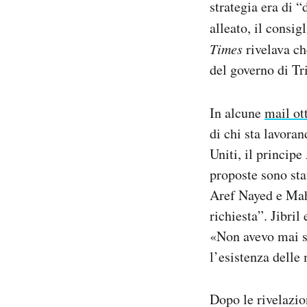
strategia era di “
Notifiche mobile
alleato, il consig
Regala il Post
Times
rivelava ch
Hai bisogno di aiuto?
Esci
del governo di Tri
In alcune
mail ot
di chi sta lavora
Uniti, il princip
proposte sono stat
Aref Nayed e Mahm
richiesta”. Jibril
«Non avevo mai s
l’esistenza delle
Dopo le rivelazio