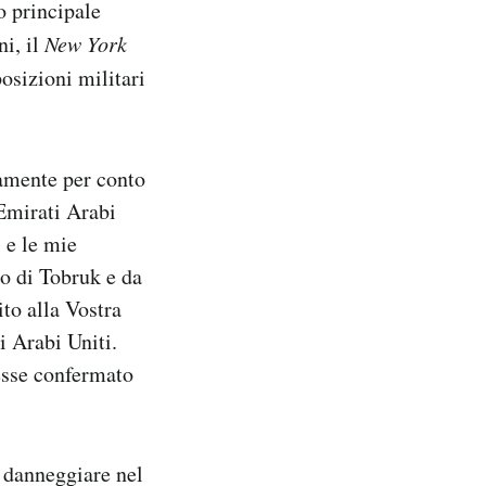
o principale
ni, il
New York
osizioni militari
tamente per conto
 Emirati Arabi
 e le mie
no di Tobruk e da
to alla Vostra
i Arabi Uniti.
esse confermato
i danneggiare nel