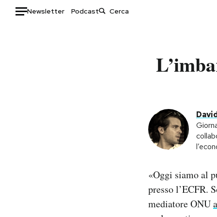
Newsletter
Podcast
Auto
L’imba
HOME
Italia
Moda
Mondo
Libri
Politica
Consumismi
Davi
Tecnologia
Storie/Idee
Giorna
collab
Internet
Ok Boomer!
l’eco
Scienza
Media
Cultura
Europa
«Oggi siamo al pu
Economia
Altrecose
presso l’ECFR. So
Sport
Mondiali calcio 2026
mediatore ONU