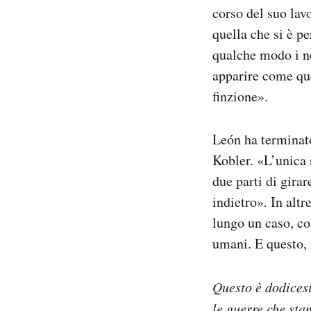
corso del suo lav
quella che si è pe
qualche modo i n
apparire come que
finzione».
León ha terminato
Kobler. «L’unica 
due parti di girar
indietro». In alt
lungo un caso, con
umani. E questo, 
Questo è dodices
le guerre che st