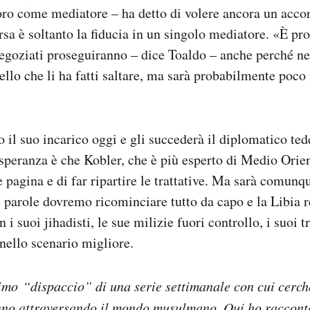
oro come mediatore – ha detto di volere ancora un acco
rsa è soltanto la fiducia in un singolo mediatore. «È pr
egoziati proseguiranno – dice Toaldo – anche perché n
llo che li ha fatti saltare, ma sarà probabilmente poco 
 il suo incarico oggi e gli succederà il diplomatico te
speranza è che Kobler, che è più esperto di Medio Orien
e pagina e di far ripartire le trattative. Ma sarà comun
re parole dovremo ricominciare tutto da capo e la Libia r
 i suoi jihadisti, le sue milizie fuori controllo, i suoi tr
nello scenario migliore.
imo “dispaccio” di una serie settimanale con cui cerch
anno attraversando il mondo musulmano. Qui
ho raccont