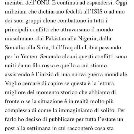
membri dell’ONU. E continua ad espandersi. Oggi
Notifiche mobile
miliziani che dichiarano fedeltà all’ISIS o ad uno
Regala il Post
dei suoi gruppi clone combattono in tutti i
Hai bisogno di aiuto?
principali conflitti che attraversano il mondo
Esci
musulmano: dal Pakistan alla Nigeria, dalla
Somalia alla Siria, dall’Iraq alla Libia passando
per lo Yemen. Secondo alcuni questi conflitti sono
uniti da un filo rosso e quello a cui stiamo
assistendo è l’inizio di una nuova guerra mondiale.
Voglio cercare di capire se questa è la lettura
migliore del momento storico che abbiamo di
fronte o se la situazione è in realtà molto più
complessa di come la immaginiamo di solito. Per
farlo ho deciso di pubblicare per tutta l’estate un
post alla settimana in cui racconterò cosa sta