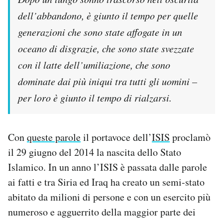
dell’abbandono, è giunto il tempo per quelle
PODCAST
generazioni che sono state affogate in un
oceano di disgrazie, che sono state svezzate
NEWSLETTER
con il latte dell’umiliazione, che sono
dominate dai più iniqui tra tutti gli uomini –
I MIEI PREFERITI
per loro è giunto il tempo di rialzarsi.
SHOP
Con
queste parole
il portavoce dell’
ISIS
proclamò
il 29 giugno del 2014 la nascita dello Stato
CALENDARIO
Islamico. In un anno l’ISIS è passata dalle parole
ai fatti e tra Siria ed Iraq ha creato un semi-stato
AREA PERSONALE
abitato da milioni di persone e con un esercito più
Area Personale
numeroso e agguerrito della maggior parte dei
Newsletter