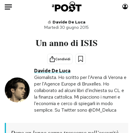
Auto
di
Davide De Luca
Martedì 30 giugno 2015
HOME
Un anno di ISIS
Italia
Moda
Mondo
Libri
Condividi
Politica
Consumismi
Davide De Luca
Tecnologia
Storie/Idee
Giornalista. Ho scritto per l’Arena di Verona e
per l’Agence Europe di Bruxelles. Ho
Internet
Ok Boomer!
collaborato ad alcuni libri d’inchiesta su CL e
Scienza
Media
la finanza cattolica. Mi piacciono i numeri e
Cultura
Europa
l’economia e cerco di spiegarli in modo
semplice. Su Twitter sono @DM_Deluca
Economia
Altrecose
Sport
Mondiali calcio 2026
Dopo un lungo sonno trascorso nell’oscurità