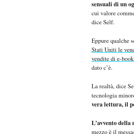
sensuali di un o
cui valore commer
dice Self.
Eppure qualche se
Stati Uniti le ven
vendite di e-book
dato c’è.
La realtà, dice Se
tecnologia minore
vera lettura, il
L’avvento della 
mezzo è il messag