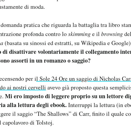
iustamente di moda.
 domanda pratica che riguarda la battaglia tra libro sta
ntrazione profonda contro lo
skimming
e il
browsing
de
za
(basata su sinossi ed estratti, su Wikipedia e Google)
 di disattivare volontariamente il collegamento inter
sono assorti in un romanzo o saggio?
recensendo per i
l Sole 24 Ore un saggio di Nicholas Car
do ai nostri cervelli
avevo già proposto questa semplic
Mi ero imposto di leggere proprio su un lettore dig
ne.
ria alla lettura degli ebook.
Interruppi la lettura (in e
gere il saggio “The Shallows” di Carr, finito il quale c
l capolavoro di Tolstoj.