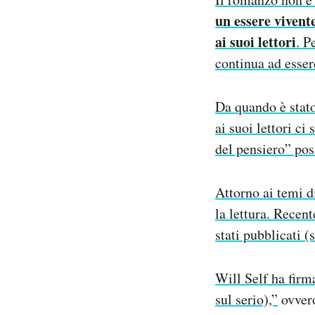
un essere vivent
PODCAST
ai suoi lettori
. P
continua ad esser
NEWSLETTER
Da quando è stato
I MIEI PREFERITI
ai suoi lettori ci
del pensiero” pos
SHOP
Attorno ai temi d
la lettura. Recen
CALENDARIO
stati pubblicati (
AREA PERSONALE
Will Self ha fir
Area Personale
sul serio),”
ovvero
Newsletter