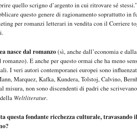
rire quello scrigno d’argento in cui ritrovare sé stessi
blicare questo genere di ragionamento soprattutto in f
ing per romanzi letterari in vendita con il Corriere to
i.
pea nasce dal romanzo
(sì, anche dall’economia e dalla
el romanzo). E anche per questo ormai che ha meno sens
nali. I veri autori contemporanei europei sono influenzat
ann, Marquez, Kafka, Kundera, Tolstoj, Calvino, Bernh
l misura, non sono discendenti di padri che scrivevano 
 della
Weltliteratur
.
ta questa fondante ricchezza culturale, travasando 
rmo?