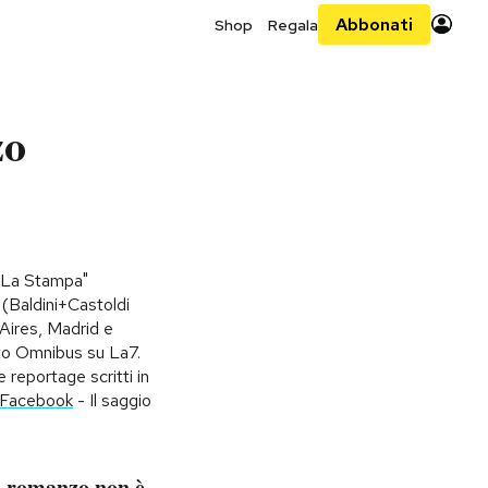
Abbonati
Shop
Regala
zo
 "La Stampa"
(Baldini+Castoldi
Aires, Madrid e
tto Omnibus su La7.
 reportage scritti in
 Facebook
- Il saggio
l romanzo non è