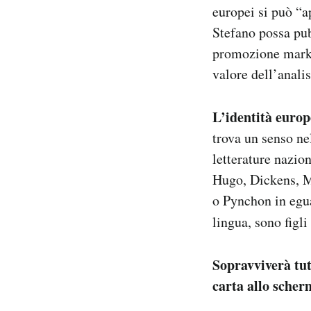
europei si può “ap
Stefano possa pub
promozione market
valore dell’analis
L’identità euro
trova un senso n
letterature nazio
Hugo, Dickens, M
o Pynchon in egua
lingua, sono figli
Sopravviverà tut
carta allo sche