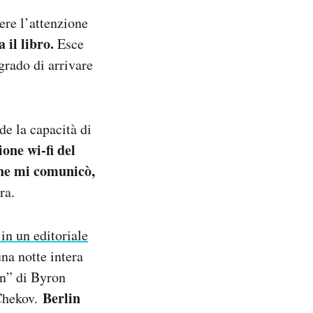
ere l’attenzione
a il libro.
Esce
 grado di arrivare
de la capacità di
one wi-fi del
che mi comunicò,
ra.
n un editoriale
na notte intera
an” di Byron
Berlin
Chekov.