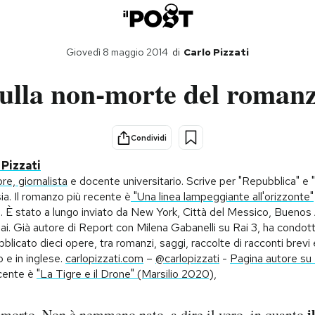
Giovedì 8 maggio 2014
di
Carlo Pizzati
ulla non-morte del roman
Condividi
 Pizzati
ore, giornalista
e docente universitario. Scrive per "Repubblica" e
sia. Il romanzo più recente è
"Una linea lampeggiante all'orizzonte"
 È stato a lungo inviato da New York, Città del Messico, Buenos 
i. Già autore di Report con Milena Gabanelli su Rai 3, ha condo
blicato dieci opere, tra romanzi, saggi, raccolte di racconti brevi e
no e in inglese.
carlopizzati.com
–
@carlopizzati
-
Pagina autore su
ecente è
"La Tigre e il Drone" (Marsilio 2020),
i
 morto. Non è nemmeno nato, a dire il vero, in quanto