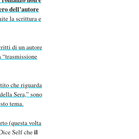
ero dell’autore
te la scrittura e
itti di un autore
ta “trasmissione
tito che riguarda
della Sera,” sono
esto tema.
rto (questa volta
il
 Dice Self che