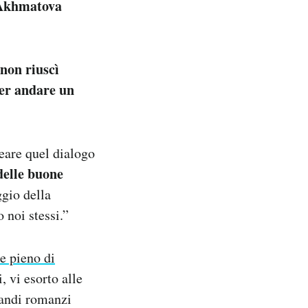
l’Akhmatova
 non riuscì
per andare un
eare quel dialogo
delle buone
gio della
 noi stessi.”
 e pieno di
, vi esorto alle
grandi romanzi