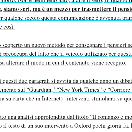
e, siamo seri, ma è un mezzo per trasmettere il pensi
er qualche secolo questa comunicazione è avvenuta trami
e così.
 scoperto un nuovo metodo per consegnare i pensieri scr
 si preoccupa del fatto che il veicolo utilizzato per ques
sa alterare il modo in cui il contenuto viene recepito.
i questi due paragrafi si avvita da qualche anno un dibat
temente sul “Guardian,” “New York Times” e “Corriere 
sia su carta che in Internet) interventi stimolanti su qu
mato
una analisi approfondita dal titolo “Il romanzo è mo
 il testo di un suo intervento a Oxford pochi giorni fa.