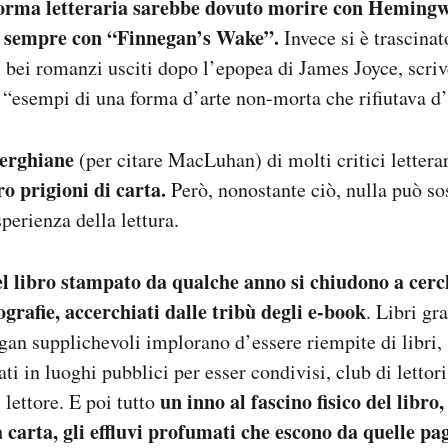
rma letteraria sarebbe dovuto morire con Hemingw
er sempre con “Finnegan’s Wake”.
Invece si è trascinato
 I bei romanzi usciti dopo l’epopea di James Joyce, scriv
“esempi di una forma d’arte non-morta che rifiutava d’
erghiane
(per citare MacLuhan) di molti critici lettera
ro prigioni di carta.
Però, nonostante ciò, nulla può sos
perienza della lettura.
el libro stampato da qualche anno si chiudono a cerc
ografie, accerchiati dalle tribù degli e-book
. Libri gr
gan supplichevoli implorano d’essere riempite di libri, 
i in luoghi pubblici per esser condivisi, club di lettori
un inno al fascino fisico del libro,
 lettore. E poi tutto
a carta, gli effluvi profumati che escono da quelle pa