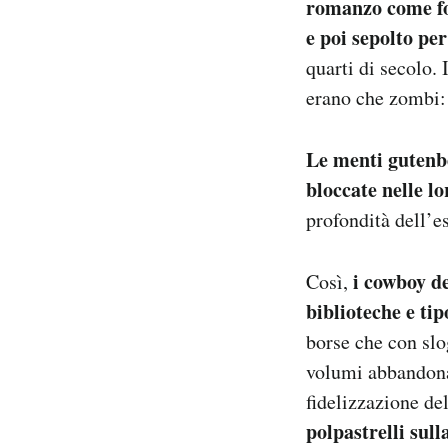
romanzo come fo
Notifiche mobile
e poi sepolto p
Regala il Post
quarti di secolo.
Hai bisogno di aiuto?
erano che zombi: 
Esci
Le menti gutenb
bloccate nelle lo
profondità dell’es
i cowboy d
Così,
biblioteche e tip
borse che con slo
volumi abbandonat
fidelizzazione del
polpastrelli sull