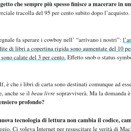
ggetto che sempre più spesso finisce a macerare in u
ciale tracolla del 95 per cento subito dopo l’acquisto.
gnale fa sperare i cowboy nell’ “arrivano i nostri”:
l’a
dite di libri a copertina rigida sono aumentate del 10 pe
 sono calate del 3 per cento.
Effetto snob o status symbo
lf, è che i libri di carta sono destinati comunque ad ess
, anche se il
beau livre
sopravviverà. Ma la domanda 
 pensiero profondo?
nuova tecnologia di lettura non cambia il codice, ca
gio. Ci voleva Internet per resuscitare le verità di Mac