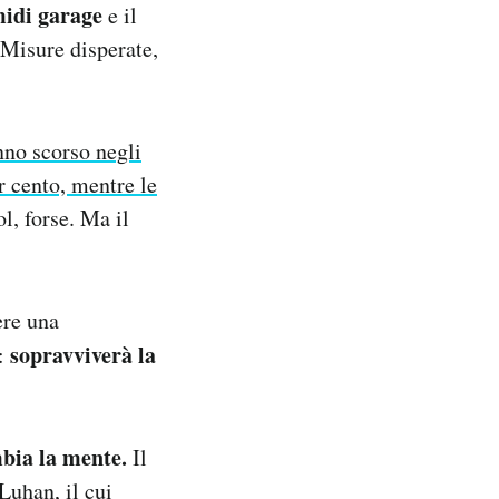
midi garage
e il
 Misure disperate,
nno scorso negli
r cento, mentre le
l, forse. Ma il
ere una
sopravviverà la
è:
mbia la mente.
Il
Luhan, il cui