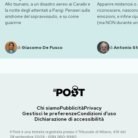
Allo tsunami, a un disastro aereo ai Caraibi e
Apparire misteriosi o 
la notte degli attentati a Parigi. Pensieri sulla
riconoscere, nasconde
sindrome del sopravvissuto, e su come
emozioni, e infine ripa
guarirne
(ma NON durante un’e
di
Giacomo De Fusco
di
Antonio St
Chi siamo
Pubblicità
Privacy
Gestisci le preferenze
Condizioni d'uso
Dichiarazione di accessibilità
Il Post è una testata registrata presso il Tribunale di Milano, 419 del
28 settembre 2009 - ISSN 2610-9980