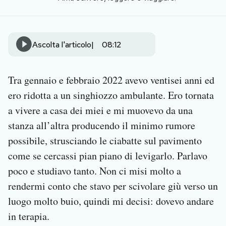
Notifiche mobile
Regala il Post
Hai bisogno di aiuto?
Ascolta l'articolo
08:12
Esci
Tra gennaio e febbraio 2022 avevo ventisei anni ed
ero ridotta a un singhiozzo ambulante. Ero tornata
a vivere a casa dei miei e mi muovevo da una
stanza all’altra producendo il minimo rumore
possibile, strusciando le ciabatte sul pavimento
come se cercassi pian piano di levigarlo. Parlavo
poco e studiavo tanto. Non ci misi molto a
rendermi conto che stavo per scivolare giù verso un
luogo molto buio, quindi mi decisi: dovevo andare
in terapia.