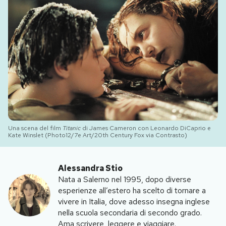
PODCAST
NEWSLETTER
I MIEI PREFERITI
SHOP
Una scena del film
Titanic
di James Cameron con Leonardo DiCaprio e
Kate Winslet (Photo12/7e Art/20th Century Fox via Contrasto)
CALENDARIO
Alessandra Stio
Nata a Salerno nel 1995, dopo diverse
AREA PERSONALE
esperienze all’estero ha scelto di tornare a
vivere in Italia, dove adesso insegna inglese
Area Personale
nella scuola secondaria di secondo grado.
Newsletter
Ama scrivere, leggere e viaggiare.