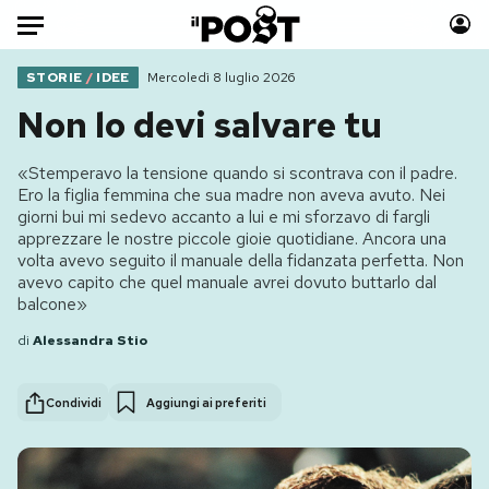
Auto
STORIE
/
IDEE
Mercoledì 8 luglio 2026
Non lo devi salvare tu
HOME
«Stemperavo la tensione quando si scontrava con il padre.
Italia
Moda
Ero la figlia femmina che sua madre non aveva avuto. Nei
Mondo
Libri
giorni bui mi sedevo accanto a lui e mi sforzavo di fargli
apprezzare le nostre piccole gioie quotidiane. Ancora una
Politica
Consumismi
volta avevo seguito il manuale della fidanzata perfetta. Non
Tecnologia
Storie/Idee
avevo capito che quel manuale avrei dovuto buttarlo dal
balcone»
Internet
Ok Boomer!
Scienza
Media
di
Alessandra Stio
Cultura
Europa
Economia
Altrecose
Condividi
Aggiungi ai preferiti
Sport
Mondiali calcio 2026