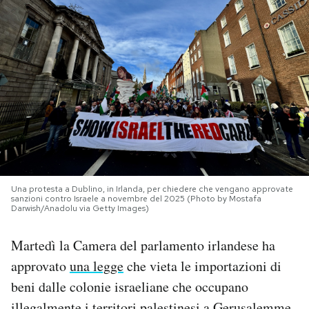
PODCAST
NEWSLETTER
I MIEI PREFERITI
SHOP
Una protesta a Dublino, in Irlanda, per chiedere che vengano approvate
sanzioni contro Israele a novembre del 2025 (Photo by Mostafa
CALENDARIO
Darwish/Anadolu via Getty Images)
Martedì la Camera del parlamento irlandese ha
AREA PERSONALE
approvato
una legge
che vieta le importazioni di
beni dalle colonie israeliane che occupano
Area Personale
Newsletter
illegalmente i territori palestinesi a Gerusalemme