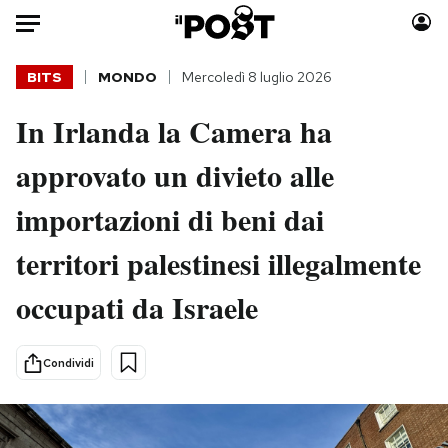
Auto
BITS
MONDO
Mercoledì 8 luglio 2026
In Irlanda la Camera ha
HOME
approvato un divieto alle
Italia
Moda
Mondo
Libri
importazioni di beni dai
Politica
Consumismi
territori palestinesi illegalmente
Tecnologia
Storie/Idee
Internet
Ok Boomer!
occupati da Israele
Scienza
Media
Cultura
Europa
Condividi
Economia
Altrecose
Sport
Mondiali calcio 2026