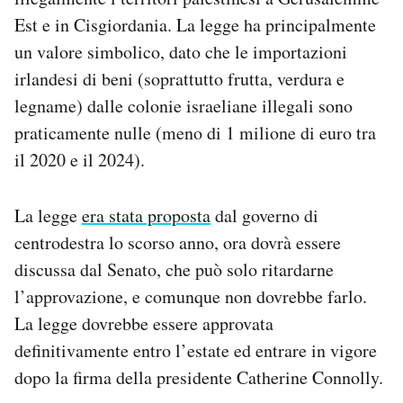
Notifiche mobile
Est e in Cisgiordania. La legge ha principalmente
Regala il Post
un valore simbolico, dato che le importazioni
Hai bisogno di aiuto?
irlandesi di beni (soprattutto frutta, verdura e
Esci
legname) dalle colonie israeliane illegali sono
praticamente nulle (meno di 1 milione di euro tra
il 2020 e il 2024).
La legge
era stata proposta
dal governo di
centrodestra lo scorso anno, ora dovrà essere
discussa dal Senato, che può solo ritardarne
l’approvazione, e comunque non dovrebbe farlo.
La legge dovrebbe essere approvata
definitivamente entro l’estate ed entrare in vigore
dopo la firma della presidente Catherine Connolly.