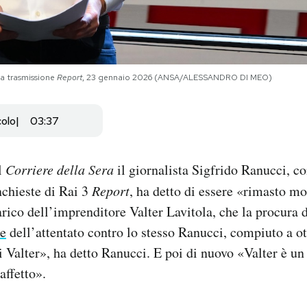
la trasmissione
Report
, 23 gennaio 2026 (ANSA/ALESSANDRO DI MEO)
colo
03:37
l
Corriere della Sera
il giornalista Sigfrido Ranucci, co
nchieste di Rai 3
Report
, ha detto di essere «rimasto m
arico dell’imprenditore Valter Lavitola, che la procura
te
dell’attentato contro lo stesso Ranucci, compiuto a o
 Valter», ha detto Ranucci. E poi di nuovo «Valter è un
affetto».