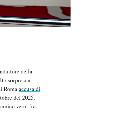
nduttore della
olto sorpreso»
 di Roma
accusa di
ttobre del 2025.
 amico vero, fra