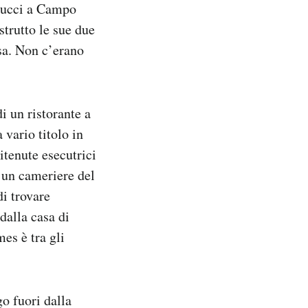
anucci a Campo
trutto le sue due
asa. Non c’erano
di un ristorante a
a vario titolo in
itenute esecutrici
un cameriere del
di trovare
dalla casa di
es è tra gli
go fuori dalla