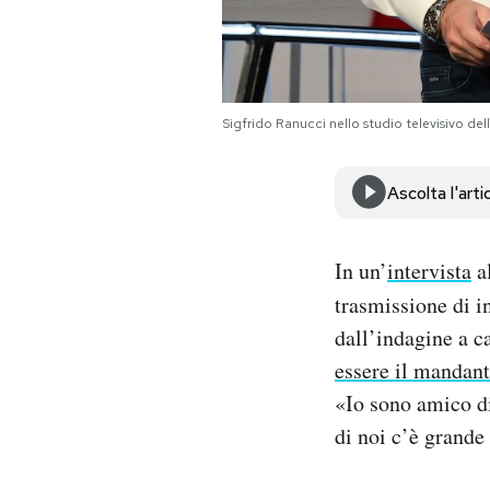
Notifiche mobile
Regala il Post
Hai bisogno di aiuto?
Esci
Sigfrido Ranucci nello studio televisivo del
Ascolta l'arti
In un’
intervista
a
trasmissione di i
dall’indagine a c
essere il mandan
«Io sono amico di
di noi c’è grande 