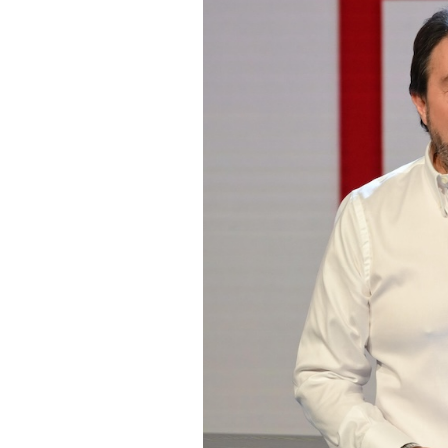
PODCAST
NEWSLETTER
I MIEI PREFERITI
SHOP
CALENDARIO
AREA PERSONALE
Area Personale
Newsletter