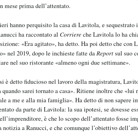
n mese prima dell’attentato.
ieri hanno perquisito la casa di Lavitola, e sequestrato 
 Ranucci ha raccontato al
Corriere
che Lavitola lo ha ch
isizione: «Era agitato», ha detto. Ha poi detto che con L
to» nel 2019, dopo le inchieste fatte da
Report
sul suo c
are nel suo ristorante «almeno ogni due settimane».
si è detto fiducioso nel lavoro della magistratura, Lavi
a quando sarei tornato a casa». Ritiene inoltre che «lui
ale a me e alla mia famiglia». Ha detto di non sapere 
ntato da parte di Lavitola: la sua ipotesi, se dovesse e
ll’imprenditore, è che lo scopo dell’attentato fosse i
na notizia a Ranucci, e che comunque l’obiettivo dell’at