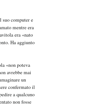
il suo computer e
iamato mentre era
avitola era «nato
onto. Ha aggiunto
tola «non poteva
 non avrebbe mai
immaginare un
ssere confermato il
mpedire a qualcuno
tentato non fosse