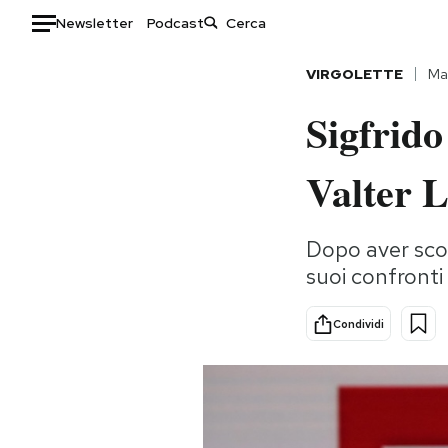
Newsletter
Podcast
Auto
VIRGOLETTE
Mar
Sigfrido
HOME
Italia
Moda
Valter L
Mondo
Libri
Politica
Consumismi
Dopo aver scop
Tecnologia
Storie/Idee
suoi confronti
Internet
Ok Boomer!
Scienza
Media
Condividi
Cultura
Europa
Economia
Altrecose
Sport
Mondiali calcio 2026