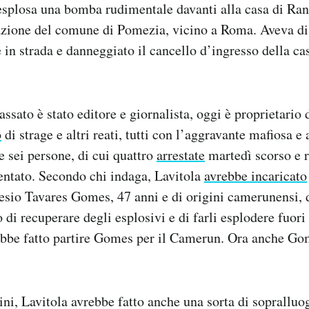
 esplosa una bomba rudimentale davanti alla casa di R
azione del comune di Pomezia, vicino a Roma. Aveva dis
 in strada e danneggiato il cancello d’ingresso della c
assato è stato editore e giornalista, oggi è proprietario 
o
di strage e altri reati, tutti con l’aggravante mafiosa e 
e sei persone, di cui quattro
arrestate
martedì scorso e r
tentato. Secondo chi indaga, Lavitola
avrebbe incaricato
lesio Tavares Gomes, 47 anni e di origini camerunensi, 
di recuperare degli esplosivi e di farli esplodere fuori 
bbe fatto partire Gomes per il Camerun. Ora anche Gom
ini, Lavitola avrebbe fatto anche una sorta di sopralluo