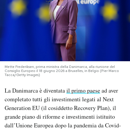
PODCAST
NEWSLETTER
I MIEI PREFERITI
Mette Frederiksen, prima ministra della Danimarca, alla riunione del
SHOP
Consiglio Europeo il 18 giugno 2026 a Bruxelles, in Belgio (Pier Marco
Tacca/Getty Images)
CALENDARIO
La Danimarca è diventata
il primo paese
ad aver
completato tutti gli investimenti legati al Next
Generation EU (il cosiddetto Recovery Plan), il
AREA PERSONALE
grande piano di riforme e investimenti istituito
Area Personale
dall’Unione Europea dopo la pandemia da Covid-
Newsletter