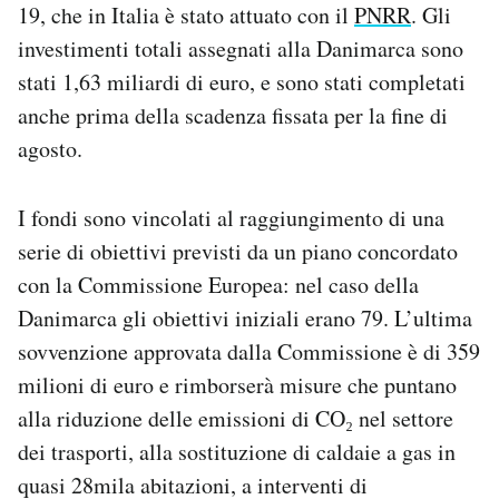
19, che in Italia è stato attuato con il
PNRR
. Gli
Notifiche mobile
investimenti totali assegnati alla Danimarca sono
Regala il Post
Hai bisogno di aiuto?
stati 1,63 miliardi di euro, e sono stati completati
Esci
anche prima della scadenza fissata per la fine di
agosto.
I fondi sono vincolati al raggiungimento di una
serie di obiettivi previsti da un piano concordato
con la Commissione Europea: nel caso della
Danimarca gli obiettivi iniziali erano 79. L’ultima
sovvenzione approvata dalla Commissione è di 359
milioni di euro e rimborserà misure che puntano
alla riduzione delle emissioni di CO₂ nel settore
dei trasporti, alla sostituzione di caldaie a gas in
quasi 28mila abitazioni, a interventi di