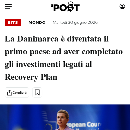
Auto
BITS
MONDO
Martedì 30 giugno 2026
La Danimarca è diventata il
HOME
primo paese ad aver completato
Italia
Moda
Mondo
Libri
gli investimenti legati al
Politica
Consumismi
Recovery Plan
Tecnologia
Storie/Idee
Internet
Ok Boomer!
Scienza
Media
Condividi
Cultura
Europa
Economia
Altrecose
Sport
Mondiali calcio 2026