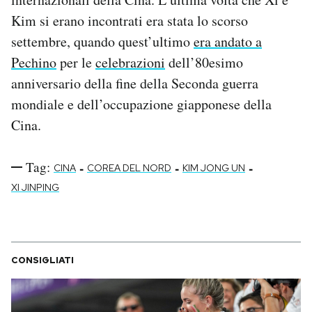
Notifiche mobile
Kim si erano incontrati era stata lo scorso
Regala il Post
settembre, quando quest’ultimo
era andato a
Hai bisogno di aiuto?
Pechino
per le
celebrazioni
dell’80esimo
Esci
anniversario della fine della Seconda guerra
mondiale e dell’occupazione giapponese della
Cina.
Tag:
-
-
-
CINA
COREA DEL NORD
KIM JONG UN
XI JINPING
CONSIGLIATI