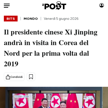
Auto
BITS
MONDO
Venerdì 5 giugno 2026
Il presidente cinese Xi Jinping
HOME
andrà in visita in Corea del
Italia
Moda
Mondo
Libri
Nord per la prima volta dal
Politica
Consumismi
2019
Tecnologia
Storie/Idee
Internet
Ok Boomer!
Scienza
Media
Condividi
Cultura
Europa
Economia
Altrecose
Sport
Mondiali calcio 2026