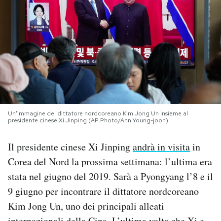
PODCAST
NEWSLETTER
I MIEI PREFERITI
Un'immagine del dittatore nordcoreano Kim Jong Un insieme al
SHOP
presidente cinese Xi Jinping (AP Photo/Ahn Young-joon)
Il presidente cinese Xi Jinping
andrà in visita
in
CALENDARIO
Corea del Nord la prossima settimana: l’ultima era
stata nel giugno del 2019. Sarà a Pyongyang l’8 e il
AREA PERSONALE
9 giugno per incontrare il dittatore nordcoreano
Area Personale
Kim Jong Un, uno dei principali alleati
Newsletter
internazionali della Cina. L’ultima volta che Xi e