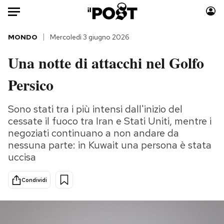
Auto
MONDO
Mercoledì 3 giugno 2026
Una notte di attacchi nel Golfo
HOME
Persico
Italia
Moda
Mondo
Libri
Sono stati tra i più intensi dall'inizio del
Politica
Consumismi
cessate il fuoco tra Iran e Stati Uniti, mentre i
Tecnologia
Storie/Idee
negoziati continuano a non andare da
Internet
Ok Boomer!
nessuna parte: in Kuwait una persona è stata
uccisa
Scienza
Media
Cultura
Europa
Condividi
Economia
Altrecose
Sport
Mondiali calcio 2026