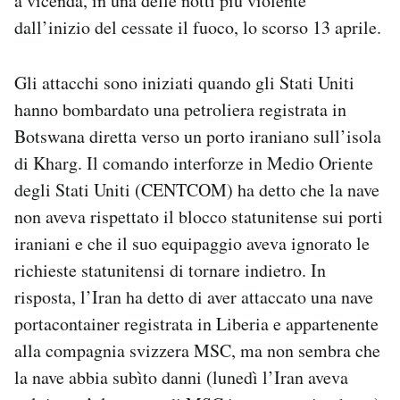
a vicenda, in una delle notti più violente
Notifiche mobile
dall’inizio del cessate il fuoco, lo scorso 13 aprile.
Regala il Post
Hai bisogno di aiuto?
Gli attacchi sono iniziati quando gli Stati Uniti
Esci
hanno bombardato una petroliera registrata in
Botswana diretta verso un porto iraniano sull’isola
di Kharg. Il comando interforze in Medio Oriente
degli Stati Uniti (CENTCOM) ha detto che la nave
non aveva rispettato il blocco statunitense sui porti
iraniani e che il suo equipaggio aveva ignorato le
richieste statunitensi di tornare indietro. In
risposta, l’Iran ha detto di aver attaccato una nave
portacontainer registrata in Liberia e appartenente
alla compagnia svizzera MSC, ma non sembra che
la nave abbia subìto danni (lunedì l’Iran aveva