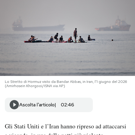
PODCAST
NEWSLETTER
I MIEI PREFERITI
SHOP
Lo Stretto di Hormuz visto da Bandar Abbas, in Iran, l'1 giugno del 2026
(Amirhosein Khorgooi/ISNA via AP)
CALENDARIO
Ascolta l'articolo
02:46
AREA PERSONALE
Area Personale
Gli Stati Uniti e l’Iran hanno ripreso ad attaccarsi
Newsletter