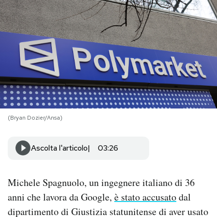
PODCAST
NEWSLETTER
I MIEI PREFERITI
SHOP
(Bryan Dozier/Ansa)
CALENDARIO
Ascolta l'articolo
03:26
AREA PERSONALE
Michele Spagnuolo, un ingegnere italiano di 36
anni che lavora da Google,
è stato accusato
dal
Area Personale
dipartimento di Giustizia statunitense di aver usato
Newsletter