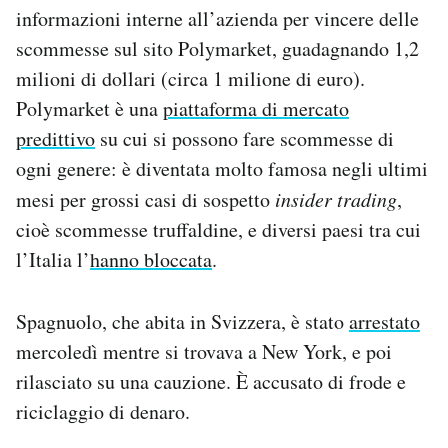
informazioni interne all’azienda per vincere delle
Notifiche mobile
Regala il Post
scommesse sul sito Polymarket, guadagnando 1,2
Hai bisogno di aiuto?
milioni di dollari (circa 1 milione di euro).
Esci
Polymarket è una
piattaforma di mercato
predittivo
su cui si possono fare scommesse di
ogni genere: è diventata molto famosa negli ultimi
mesi per grossi casi di sospetto
insider trading
,
cioè scommesse truffaldine, e diversi paesi tra cui
l’Italia l’
hanno bloccata
.
Spagnuolo, che abita in Svizzera, è stato
arrestato
mercoledì mentre si trovava a New York, e poi
rilasciato su una cauzione. È accusato di frode e
riciclaggio di denaro.