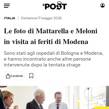
Auto
ITALIA
Domenica 17 maggio 2026
Le foto di Mattarella e Meloni
HOME
in visita ai feriti di Modena
Italia
Moda
Mondo
Libri
Sono stati agli ospedali di Bologna e Modena,
Politica
Consumismi
e hanno incontrato anche altre persone
Tecnologia
Storie/Idee
intervenute dopo la tentata strage
Internet
Ok Boomer!
Scienza
Media
Condividi
Cultura
Europa
Economia
Altrecose
Sport
Mondiali calcio 2026