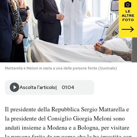
LE
PODCAST
ALTRE
FOTO
NEWSLETTER
I MIEI PREFERITI
Mattarella e Meloni in visita a una delle persone ferite (Quirinale)
SHOP
Ascolta l'articolo
01:04
CALENDARIO
Il presidente della Repubblica Sergio Mattarella e
AREA PERSONALE
la presidente del Consiglio Giorgia Meloni sono
Area Personale
andati insieme a Modena e a Bologna, per visitare
Newsletter
le persone ferite da
un uomo che le ha investite
con