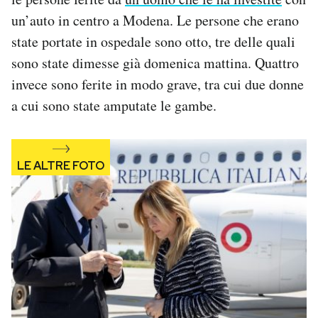
Notifiche mobile
un’auto in centro a Modena. Le persone che erano
Regala il Post
state portate in ospedale sono otto, tre delle quali
Hai bisogno di aiuto?
sono state dimesse già domenica mattina. Quattro
Esci
invece sono ferite in modo grave, tra cui due donne
a cui sono state amputate le gambe.