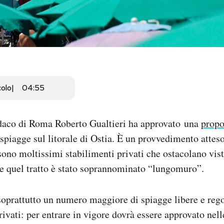
colo
04:55
ndaco di Roma Roberto Gualtieri ha approvato una
propo
spiagge sul litorale di Ostia. È un provvedimento attes
 sono moltissimi stabilimenti privati che ostacolano vist
e quel tratto è stato soprannominato “lungomuro”.
soprattutto un numero maggiore di spiagge libere e rego
privati: per entrare in vigore dovrà essere approvato nel