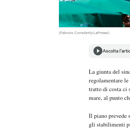
Notifiche mobile
Regala il Post
Hai bisogno di aiuto?
Esci
(Fabrizio Corradetti/LaPresse)
Ascolta l'arti
La giunta del si
regolamentare le 
tratto di costa ci
mare, al punto ch
Il piano prevede 
gli stabilimenti 