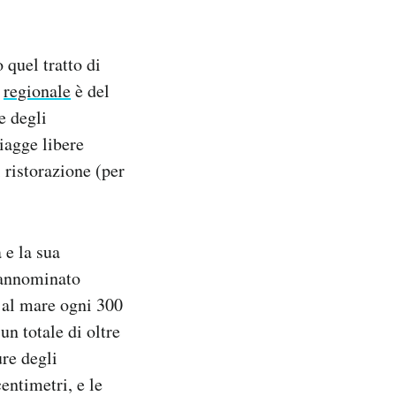
 quel tratto di
o
regionale
è del
e degli
piagge libere
 ristorazione (per
 e la sua
prannominato
 al mare ogni 300
un totale di oltre
ure degli
entimetri, e le