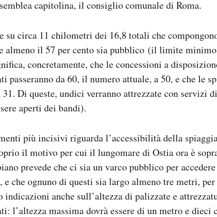
semblea capitolina, il consiglio comunale di Roma.
ne su circa 11 chilometri dei 16,8 totali che compongono
e almeno il 57 per cento sia pubblico (il limite minim
gnifica, concretamente, che le concessioni a disposizion
ti passeranno da 60, il numero attuale, a 50, e che le s
 31. Di queste, undici verranno attrezzate con servizi di
sere aperti dei bandi).
enti più incisivi riguarda l’accessibilità della spiaggia
proprio il motivo per cui il lungomare di Ostia ora è so
iano prevede che ci sia un varco pubblico per accedere
 e che ognuno di questi sia largo almeno tre metri, per 
o indicazioni anche sull’altezza di palizzate e attrezzat
ati: l’altezza massima dovrà essere di un metro e dieci c