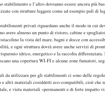
no stabilimento e l’altro dovranno essere ancora più bas
lizzate con strutture leggere come ad esempio pali di le
 stabilimenti privati riguardano anche il modo in cui d
nno avere almeno un punto di ristoro, cabine e spogliatoi
stacolino la vista del mare, bagni e docce con accessibi
ilità, e ogni struttura dovrà avere anche servizi di pron
 risparmio idrico, energetico e la raccolta differenziata.
scano una copertura WI-FI e alcune zone fumatori, seg
i da utilizzare per gli stabilimenti ci sono delle regole
no e altri materiali cosiddetti eco-compatibili, cioè ch
ale, e vieta materiali «permanenti e di forte impatto vi