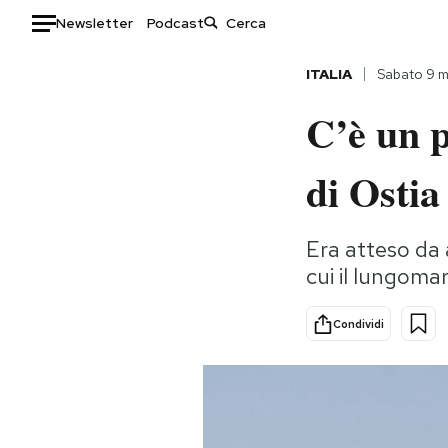
Newsletter
Podcast
Auto
ITALIA
Sabato 9 
C’è un p
HOME
Italia
Moda
di Osti
Mondo
Libri
Politica
Consumismi
Era atteso da a
Tecnologia
Storie/Idee
cui il lungom
Internet
Ok Boomer!
Scienza
Media
Condividi
Cultura
Europa
Economia
Altrecose
Sport
Mondiali calcio 2026