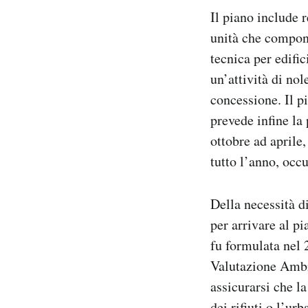
Il piano include r
unità che compong
tecnica per edific
un’attività di nol
concessione. Il pi
prevede infine la 
ottobre ad aprile,
tutto l’anno, occ
Della necessità d
per arrivare al p
fu formulata nel 
Valutazione Ambie
assicurarsi che la
dei rifiuti o l’ur