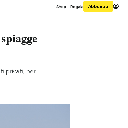
Abbonati
Shop
Regala
 spiagge
i privati, per