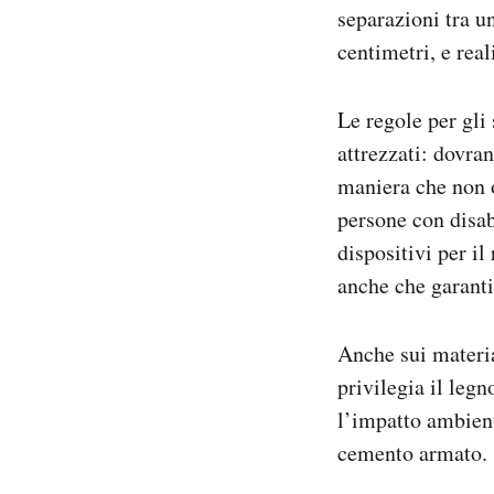
separazioni tra u
centimetri, e rea
Le regole per gli
attrezzati: dovra
maniera che non o
persone con disab
dispositivi per il
anche che garanti
Anche sui material
privilegia il leg
l’impatto ambient
cemento armato.