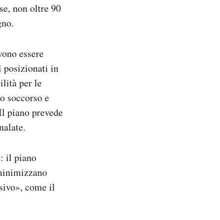
se, non oltre 90
gno.
evono essere
 posizionati in
lità per le
to soccorso e
 Il piano prevede
nalate.
: il piano
e minimizzano
sivo», come il