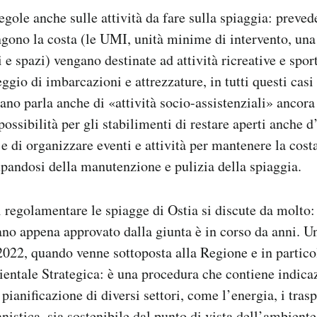
egole anche sulle attività da fare sulla spiaggia: preved
ono la costa (le UMI, unità minime di intervento, una
i e spazi) vengano destinate ad attività ricreative e spor
eggio di imbarcazioni e attrezzature, in tutti questi casi
ano parla anche di «attività socio-assistenziali» ancora 
possibilità per gli stabilimenti di restare aperti anche d
 e di organizzare eventi e attività per mantenere la cost
upandosi della manutenzione e pulizia della spiaggia.
i regolamentare le spiagge di Ostia si discute da molto:
iano appena approvato dalla giunta è in corso da anni. 
2022, quando venne sottoposta alla Regione e in partico
ntale Strategica: è una procedura che contiene indica
 pianificazione di diversi settori, come l’energia, i trasp
banistica, sia sostenibile dal punto di vista dell’ambiente