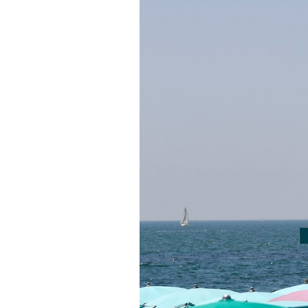
PODCAST
NEWSLETTER
I MIEI PREFERITI
SHOP
CALENDARIO
AREA PERSONALE
Area Personale
Newsletter