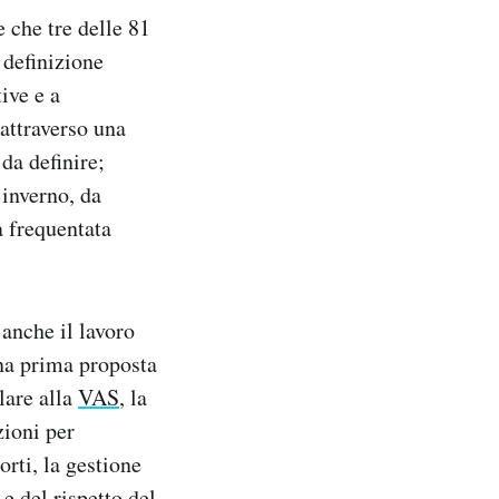
e che tre delle 81
 definizione
tive e a
 attraverso una
da definire;
’inverno, da
a frequentata
 anche il lavoro
Una prima proposta
lare alla
VAS
, la
zioni per
orti, la gestione
 e del rispetto del