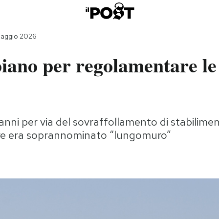
maggio 2026
iano per regolamentare le
a
nni per via del sovraffollamento di stabiliment
are era soprannominato “lungomuro”