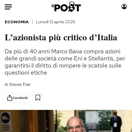
Auto
ECONOMIA
Lunedì 13 aprile 2026
L’azionista più critico d’Italia
HOME
Italia
Moda
Da più di 40 anni Marco Bava compra azioni
delle grandi società come Eni e Stellantis, per
Mondo
Libri
garantirsi il diritto di rompere le scatole sulle
Politica
Consumismi
questioni etiche
Tecnologia
Storie/Idee
Internet
Ok Boomer!
di
Simone Fant
Scienza
Media
Condividi
Cultura
Europa
Economia
Altrecose
Sport
Mondiali calcio 2026