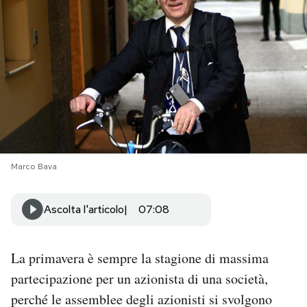
PODCAST
NEWSLETTER
I MIEI PREFERITI
SHOP
Marco Bava
CALENDARIO
Ascolta l'articolo
07:08
AREA PERSONALE
La primavera è sempre la stagione di massima
partecipazione per un azionista di una società,
Area Personale
perché le assemblee degli azionisti si svolgono
Newsletter