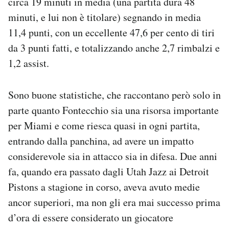
circa 19 minuti in media (una partita dura 48
Notifiche mobile
minuti, e lui non è titolare) segnando in media
Regala il Post
11,4 punti, con un eccellente 47,6 per cento di tiri
Hai bisogno di aiuto?
da 3 punti fatti, e totalizzando anche 2,7 rimbalzi e
Esci
1,2 assist.
Sono buone statistiche, che raccontano però solo in
parte quanto Fontecchio sia una risorsa importante
per Miami e come riesca quasi in ogni partita,
entrando dalla panchina, ad avere un impatto
considerevole sia in attacco sia in difesa. Due anni
fa, quando era passato dagli Utah Jazz ai Detroit
Pistons a stagione in corso, aveva avuto medie
ancor superiori, ma non gli era mai successo prima
d’ora di essere considerato un giocatore