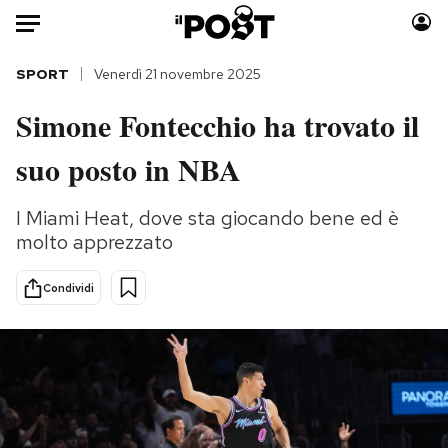
Auto
SPORT
Venerdì 21 novembre 2025
Simone Fontecchio ha trovato il
HOME
suo posto in NBA
Italia
Moda
Mondo
Libri
I Miami Heat, dove sta giocando bene ed è
Politica
Consumismi
molto apprezzato
Tecnologia
Storie/Idee
Internet
Ok Boomer!
Condividi
Scienza
Media
Cultura
Europa
Economia
Altrecose
Sport
Mondiali calcio 2026