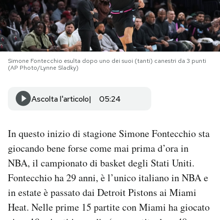
PODCAST
NEWSLETTER
Simone Fontecchio esulta dopo uno dei suoi (tanti) canestri da 3 punti
(AP Photo/Lynne Sladky)
I MIEI PREFERITI
Ascolta l'articolo
05:24
SHOP
In questo inizio di stagione Simone Fontecchio sta
giocando bene forse come mai prima d’ora in
CALENDARIO
NBA, il campionato di basket degli Stati Uniti.
Fontecchio ha 29 anni, è l’unico italiano in NBA e
AREA PERSONALE
in estate è passato dai Detroit Pistons ai Miami
Area Personale
Heat. Nelle prime 15 partite con Miami ha giocato
Newsletter