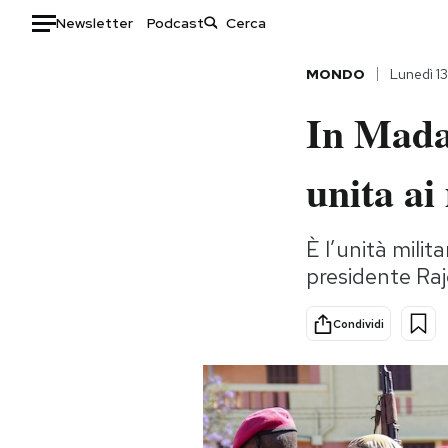
Newsletter
Podcast
Auto
MONDO
Lunedì 1
In Madag
HOME
Italia
Moda
unita ai
Mondo
Libri
Politica
Consumismi
È l’unità mili
Tecnologia
Storie/Idee
presidente Raj
Internet
Ok Boomer!
Scienza
Media
Condividi
Cultura
Europa
Economia
Altrecose
Sport
Mondiali calcio 2026