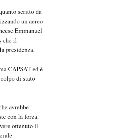
quanto scritto da
lizzando un aereo
francese Emmanuel
s
che il
la presidenza.
hiama CAPSAT ed è
 colpo di stato
che avrebbe
te con la forza.
vere ottenuto il
erale