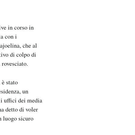
ive in corso in
ta con i
ajoelina, che al
tivo di colpo di
 rovesciato.
 è stato
esidenza, un
i uffici dei media
ha detto di voler
n luogo sicuro