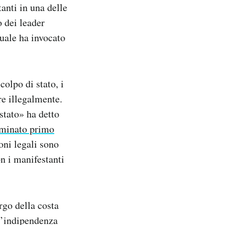
anti in una delle
o dei leader
quale ha invocato
olpo di stato, i
re illegalmente.
stato» ha detto
minato primo
oni legali sono
on i manifestanti
rgo della costa
 l’indipendenza