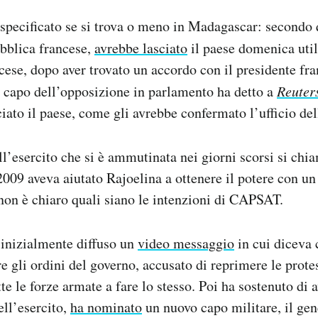
specificato se si trova o meno in Madagascar: secondo 
ubblica francese,
avrebbe lasciato
il paese domenica uti
ncese, dopo aver trovato un accordo con il presidente 
 capo dell’opposizione in parlamento ha detto a
Reuter
ciato il paese, come gli avrebbe confermato l’ufficio del
ell’esercito che si è ammutinata nei giorni scorsi si c
2009 aveva aiutato Rajoelina a ottenere il potere con un
 non è chiaro quali siano le intenzioni di CAPSAT.
 inizialmente diffuso un
video messaggio
in cui diceva 
e gli ordini del governo, accusato di reprimere le protes
te le forze armate a fare lo stesso. Poi ha sostenuto di a
ell’esercito,
ha nominato
un nuovo capo militare, il gen