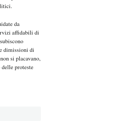
itici.
uidate da
vizi affidabili di
o subiscono
e dimissioni di
 non si placavano,
 delle proteste