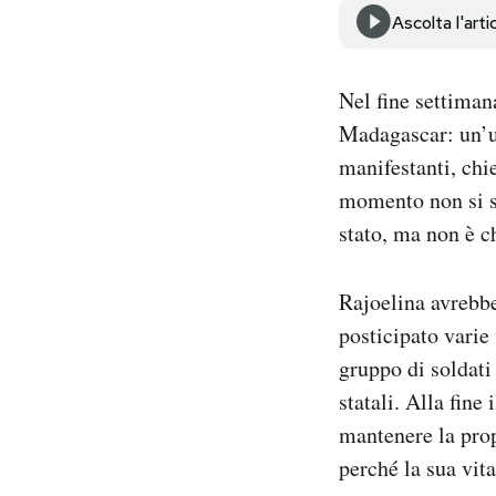
Notifiche mobile
Ascolta l'arti
Regala il Post
Hai bisogno di aiuto?
Nel fine settimana
Esci
Madagascar: un’un
manifestanti, chi
momento non si sa
stato, ma non è c
Rajoelina avrebbe
posticipato varie
gruppo di soldati
statali. Alla fine
mantenere la prop
perché la sua vita