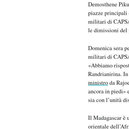
Demosthene Pikula
piazze principali
militari di CAPSA
le dimissioni del
Domenica sera per
militari di CAPSA
«Abbiamo risposto
Randrianirina. In
ministro
da Rajoel
ancora in piedi» 
sia con l’unità di
Il Madagascar è u
orientale dell’Af