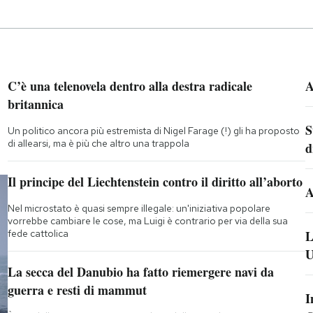
C’è una telenovela dentro alla destra radicale
A
britannica
S
Un politico ancora più estremista di Nigel Farage (!) gli ha proposto
di allearsi, ma è più che altro una trappola
d
Il principe del Liechtenstein contro il diritto all’aborto
A
Nel microstato è quasi sempre illegale: un'iniziativa popolare
vorrebbe cambiare le cose, ma Luigi è contrario per via della sua
fede cattolica
L
U
La secca del Danubio ha fatto riemergere navi da
guerra e resti di mammut
I