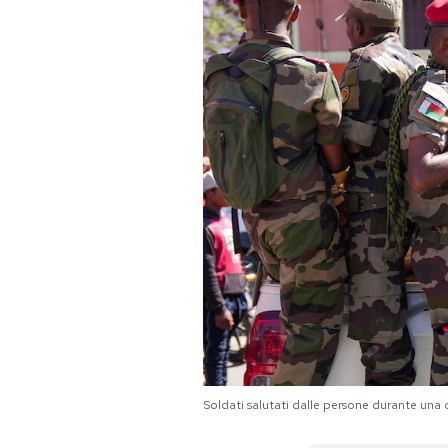
PODCAST
NEWSLETTER
I MIEI PREFERITI
SHOP
CALENDARIO
AREA PERSONALE
Soldati salutati dalle persone durante una
Area Personale
Newsletter