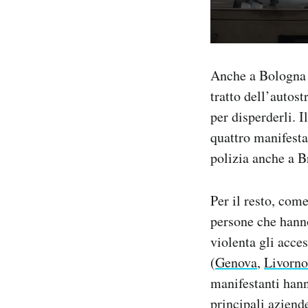
Anche a Bologna c
tratto dell’autost
per disperderli. 
quattro manifesta
polizia anche a B
Per il resto, com
persone che hanno
violenta gli acce
(
Genova
,
Livorno
manifestanti hann
principali aziende