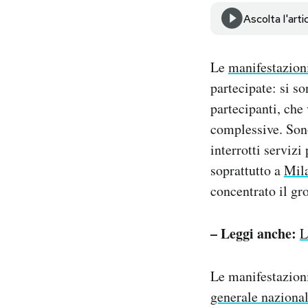
Notifiche mobile
Ascolta l'arti
Regala il Post
Hai bisogno di aiuto?
Le
manifestazion
Esci
partecipate: si so
partecipanti, che
complessive. Sono 
interrotti servizi
soprattutto a
Mil
concentrato il gro
– Leggi anche:
L
Le manifestazioni
generale naziona