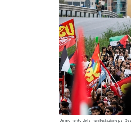
PODCAST
NEWSLETTER
I MIEI PREFERITI
SHOP
CALENDARIO
AREA PERSONALE
Area Personale
Un momento della manifestazione per G
Newsletter