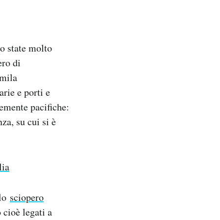
o state molto
ero di
0mila
rie e porti e
ntemente pacifiche:
za, su cui si è
lia
llo
sciopero
 cioè legati a