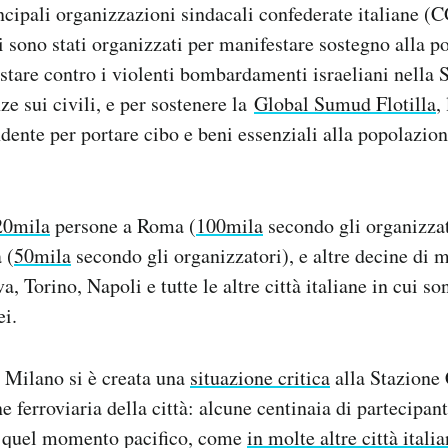
ncipali organizzazioni sindacali confederate italiane (
ei sono stati organizzati per manifestare sostegno alla 
estare contro i violenti bombardamenti israeliani nella S
ze sui civili, e per sostenere la
Global Sumud Flotilla
,
ndente per portare cibo e beni essenziali alla popolazion
20mila
persone a Roma (
100mila
secondo gli organizza
 (
50mila
secondo gli organizzatori), e altre decine di m
, Torino, Napoli e tutte le altre città italiane in cui son
ei.
 Milano si è creata una
situazione critica
alla Stazione 
e ferroviaria della città: alcune centinaia di partecipant
 a quel momento pacifico, come
in molte altre città itali