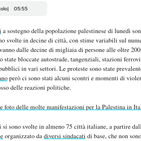
colo
05:55
i
a sostegno della popolazione palestinese di lunedì son
no svolte in decine di città, con stime variabili sul num
 vanno dalle decine di migliaia di persone alle oltre 20
state bloccate autostrade, tangenziali, stazioni ferrovia
 pubblici in vari settori. Le proteste sono state prevale
ano
però ci sono stati alcuni scontri e momenti di violen
sso delle reazioni politiche.
e foto delle molte manifestazioni per la Palestina in Ita
 si sono svolte in almeno 75 città italiane, a partire da
le
organizzato da
diversi sindacati
di base, che non sono