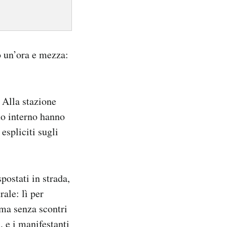
o un’ora e mezza:
. Alla stazione
suo interno hanno
espliciti sugli
spostati in strada,
rale: lì per
 ma senza scontri
, e i manifestanti