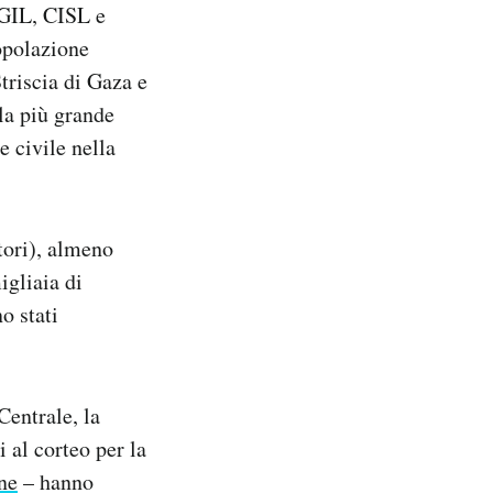
CGIL, CISL e
popolazione
triscia di Gaza e
 la più grande
e civile nella
tori), almeno
igliaia di
o stati
Centrale, la
i al corteo per la
ane
– hanno