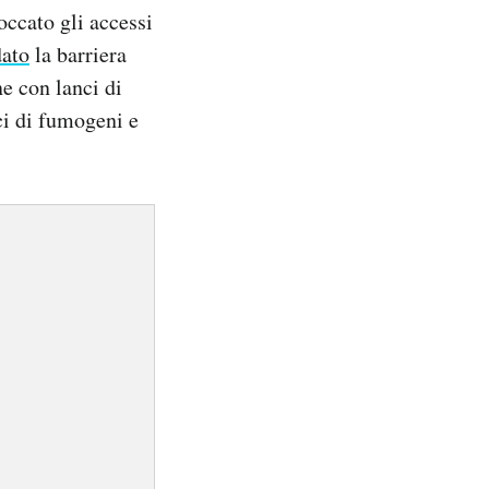
loccato gli accessi
dato
la barriera
ne con lanci di
nci di fumogeni e