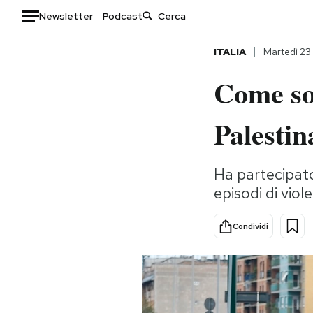
Newsletter
Podcast
Auto
ITALIA
Martedì 23
Come son
HOME
Italia
Moda
Palestina
Mondo
Libri
Politica
Consumismi
Ha partecipato
Tecnologia
Storie/Idee
episodi di vio
Internet
Ok Boomer!
Scienza
Media
Condividi
Cultura
Europa
Economia
Altrecose
Sport
Mondiali calcio 2026