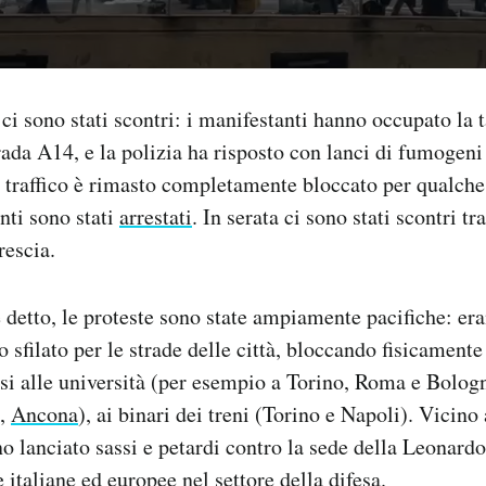
i sono stati scontri: i manifestanti hanno occupato la 
rada A14, e la polizia ha risposto con lanci di fumogeni 
Il traffico è rimasto completamente bloccato per qualch
nti sono stati
arrestati
. In serata ci sono stati scontri tr
rescia.
e detto, le proteste sono state ampiamente pacifiche: era
 sfilato per le strade delle città, bloccando fisicament
ssi alle università (per esempio a Torino, Roma e Bologn
,
Ancona
), ai binari dei treni (Torino e Napoli). Vicino 
o lanciato sassi e petardi contro la sede della Leonardo
 italiane ed europee nel settore della difesa.