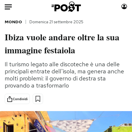
Auto
MONDO
Domenica 21 settembre 2025
Ibiza vuole andare oltre la sua
HOME
immagine festaiola
Italia
Moda
Mondo
Libri
Il turismo legato alle discoteche è una delle
Politica
Consumismi
principali entrate dell'isola, ma genera anche
Tecnologia
Storie/Idee
molti problemi: il governo di destra sta
Internet
Ok Boomer!
provando a trasformarlo
Scienza
Media
Condividi
Cultura
Europa
Economia
Altrecose
Sport
Mondiali calcio 2026