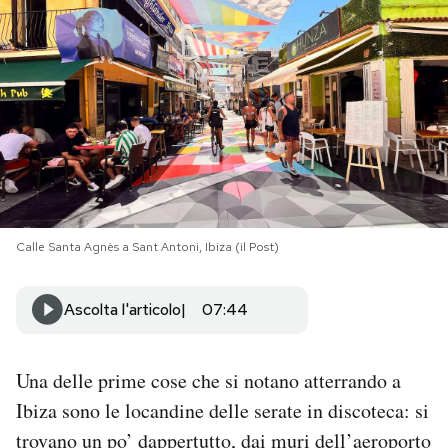
PODCAST
NEWSLETTER
I MIEI PREFERITI
SHOP
Calle Santa Agnès a Sant Antoni, Ibiza (il Post)
CALENDARIO
Ascolta l'articolo
07:44
AREA PERSONALE
Una delle prime cose che si notano atterrando a
Ibiza sono le locandine delle serate in discoteca: si
Area Personale
trovano un po’ dappertutto, dai muri dell’aeroporto
Newsletter