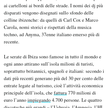
Notifiche mobile
ai cartelloni ai bordi delle strade. I nomi dei dj più
Regala il Post
disparati vengono disegnati sullo sfondo delle
Hai bisogno di aiuto?
colline ibizenche: da quelli di Carl Cox e Marco
Esci
Carola, nomi storici e rispettati della musica
techno, ad Anyma, 37enne italiano emerso più di
recente.
Le serate di Ibiza sono famose in tutto il mondo e
ogni anno attirano sull’isola milioni di turisti,
soprattutto britannici, spagnoli e italiani: secondo i
dati più recenti generano più del 30 per cento delle
entrate legate al turismo, cioè l’attività economica
principale dell’isola, che
fattura
770 milioni di
euro l’anno
impiegando
4.700 persone. Le quattro
discoteche più grandi – l’Ushuaia, l’Amnesia, l’HI