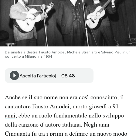
PODCAST
NEWSLETTER
I MIEI PREFERITI
Da sinistra a destra: Fausto Amodei, ‎Michele Straniero e Silverio Pisu in un
concerto a Milano, nel 1964‎
SHOP
Ascolta l'articolo
08:48
CALENDARIO
Anche se il suo nome non era così conosciuto, il
cantautore Fausto Amodei,
morto giovedì a 91
AREA PERSONALE
anni
, ebbe un ruolo fondamentale nello sviluppo
della canzone d’autore italiana. Negli anni
Area Personale
Cinquanta fu tra i primi a definire un nuovo modo
Newsletter