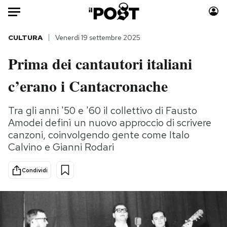
Auto
CULTURA
Venerdì 19 settembre 2025
Prima dei cantautori italiani
HOME
c’erano i Cantacronache
Italia
Moda
Mondo
Libri
Tra gli anni '50 e '60 il collettivo di Fausto
Politica
Consumismi
Amodei definì un nuovo approccio di scrivere
Tecnologia
Storie/Idee
canzoni, coinvolgendo gente come Italo
Internet
Ok Boomer!
Calvino e Gianni Rodari
Scienza
Media
Condividi
Cultura
Europa
Economia
Altrecose
Sport
Mondiali calcio 2026