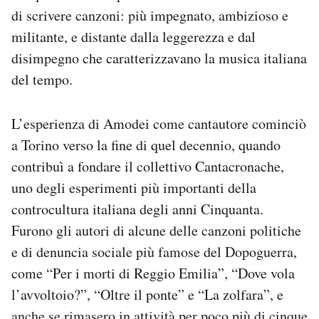
Notifiche mobile
di scrivere canzoni: più impegnato, ambizioso e
Regala il Post
militante, e distante dalla leggerezza e dal
Hai bisogno di aiuto?
disimpegno che caratterizzavano la musica italiana
Esci
del tempo.
L’esperienza di Amodei come cantautore cominciò
a Torino verso la fine di quel decennio, quando
contribuì a fondare il collettivo Cantacronache,
uno degli esperimenti più importanti della
controcultura italiana degli anni Cinquanta.
Furono gli autori di alcune delle canzoni politiche
e di denuncia sociale più famose del Dopoguerra,
come “Per i morti di Reggio Emilia”, “Dove vola
l’avvoltoio?”, “Oltre il ponte” e “La zolfara”, e
anche se rimasero in attività per poco più di cinque