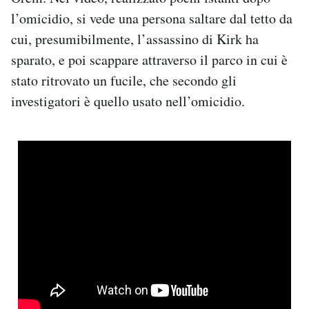
Notifiche mobile
l’omicidio, si vede una persona saltare dal tetto da
Regala il Post
cui, presumibilmente, l’assassino di Kirk ha
Hai bisogno di aiuto?
sparato, e poi scappare attraverso il parco in cui è
Esci
stato ritrovato un fucile, che secondo gli
investigatori è quello usato nell’omicidio.