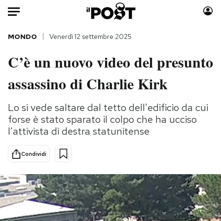
Auto
MONDO
Venerdì 12 settembre 2025
C’è un nuovo video del presunto
HOME
assassino di Charlie Kirk
Italia
Moda
Mondo
Libri
Lo si vede saltare dal tetto dell'edificio da cui
Politica
Consumismi
forse è stato sparato il colpo che ha ucciso
Tecnologia
Storie/Idee
l'attivista di destra statunitense
Internet
Ok Boomer!
Scienza
Media
Condividi
Cultura
Europa
Economia
Altrecose
Sport
Mondiali calcio 2026