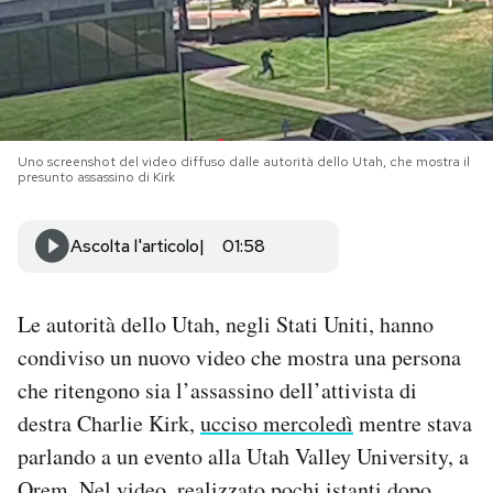
PODCAST
NEWSLETTER
Uno screenshot del video diffuso dalle autorità dello Utah, che mostra il
presunto assassino di Kirk
I MIEI PREFERITI
Ascolta l'articolo
01:58
SHOP
Le autorità dello Utah, negli Stati Uniti, hanno
CALENDARIO
condiviso un nuovo video che mostra una persona
che ritengono sia l’assassino dell’attivista di
AREA PERSONALE
destra Charlie Kirk,
ucciso mercoledì
mentre stava
parlando a un evento alla Utah Valley University, a
Area Personale
Newsletter
Orem. Nel video, realizzato pochi istanti dopo