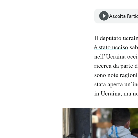
Notifiche mobile
Regala il Post
Ascolta l'arti
Hai bisogno di aiuto?
Esci
Il deputato ucrai
è stato ucciso
sab
nell’Ucraina occi
ricerca da parte d
sono note ragioni
stata aperta un’i
in Ucraina, ma no