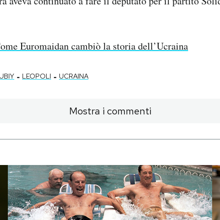
ra aveva continuato a fare il deputato per il partito Sol
ome Euromaidan cambiò la storia dell’Ucraina
-
-
UBIY
LEOPOLI
UCRAINA
Mostra i commenti