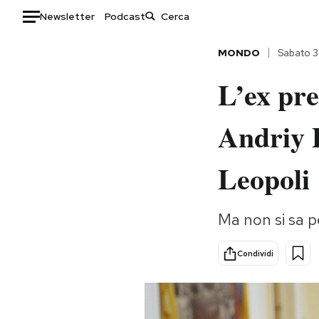
Newsletter
Podcast
Auto
MONDO
Sabato 3
L’ex pre
HOME
Italia
Moda
Andriy P
Mondo
Libri
Politica
Consumismi
Leopoli
Tecnologia
Storie/Idee
Internet
Ok Boomer!
Ma non si sa p
Scienza
Media
Cultura
Europa
Condividi
Economia
Altrecose
Sport
Mondiali calcio 2026