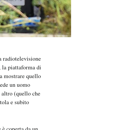
a radiotelevisione
 la piattaforma di
ra mostrare quello
 vede un uomo
 altro (quello che
tola e subito
e è coperta da un