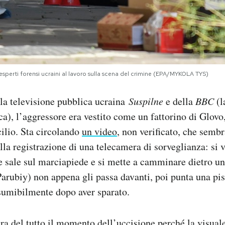
i esperti forensi ucraini al lavoro sulla scena del crimine (EPA/MYKOLA TYS)
la televisione pubblica ucraina
Suspilne
e della
BBC
(l
ca), l’aggressore era vestito come un fattorino di Glovo,
ilio. Sta circolando
un video
, non verificato, che semb
lla registrazione di una telecamera di sorveglianza: si
e sale sul marciapiede e si mette a camminare dietro un
arubiy) non appena gli passa davanti, poi punta una pis
sumibilmente dopo aver sparato.
ra del tutto il momento dell’uccisione perché la visual