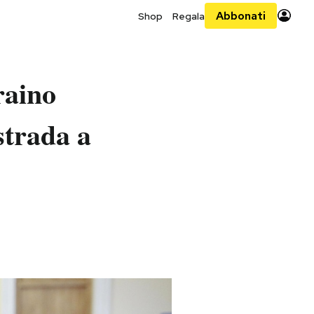
Abbonati
Shop
Regala
raino
strada a