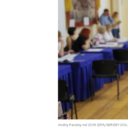
PODCAST
NEWSLETTER
I MIEI PREFERITI
SHOP
CALENDARIO
AREA PERSONALE
Area Personale
Newsletter
Andriy Parubiy nel 2019 (EPA/SERGEY D