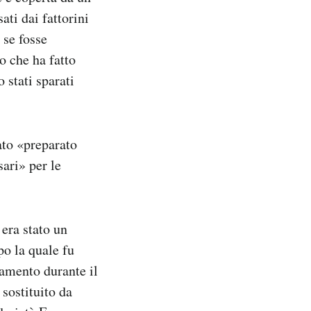
ati dai fattorini
 se fosse
lo che ha fatto
 stati sparati
ato «preparato
ari» per le
 era stato un
po la quale fu
lamento durante il
sostituito da