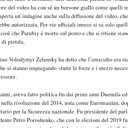
ore del video ha con sé un borsone giallo come quelli us
 aperta un’indagine anche sulla diffusione del video, che
bbe autorizzata. Per vie ufficiali invece si sa solo quel
 cioè che Parubiy è morto sul posto e che si ritiene siano
 di pistola.
aino Volodymyr Zelensky ha detto che l’omicidio era st
he si stanno impiegando «tutte le forze e i mezzi necess
ressore.
anni, aveva fatto politica fin dai primi anni Duemila ed
o nella rivoluzione del 2014, nota come Euromaidan, do
tario per la Sicurezza nazionale. Fu presidente del par
dente Petro Poroshenko, che con le elezioni del 2019 fu 