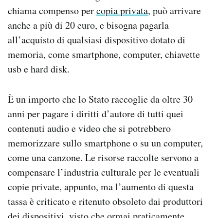
Notifiche mobile
chiama compenso per
copia privata
, può arrivare
Regala il Post
anche a più di 20 euro, e bisogna pagarla
Hai bisogno di aiuto?
all’acquisto di qualsiasi dispositivo dotato di
Esci
memoria, come smartphone, computer, chiavette
usb e hard disk.
È un importo che lo Stato raccoglie da oltre 30
anni per pagare i diritti d’autore di tutti quei
contenuti audio e video che si potrebbero
memorizzare sullo smartphone o su un computer,
come una canzone. Le risorse raccolte servono a
compensare l’industria culturale per le eventuali
copie private, appunto, ma l’aumento di questa
tassa è criticato e ritenuto obsoleto dai produttori
dei dispositivi, visto che ormai praticamente