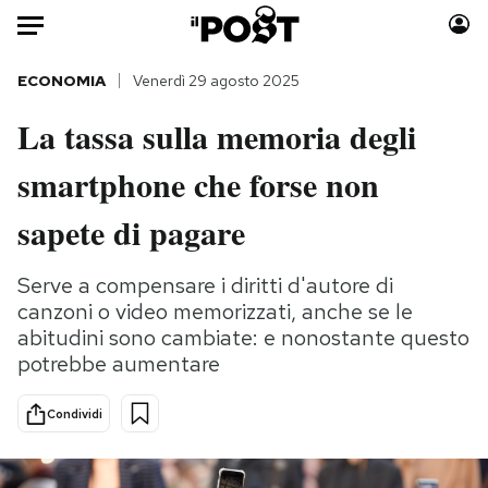
Auto
ECONOMIA
Venerdì 29 agosto 2025
La tassa sulla memoria degli
HOME
smartphone che forse non
Italia
Moda
Mondo
Libri
sapete di pagare
Politica
Consumismi
Tecnologia
Storie/Idee
Serve a compensare i diritti d'autore di
canzoni o video memorizzati, anche se le
Internet
Ok Boomer!
abitudini sono cambiate: e nonostante questo
Scienza
Media
potrebbe aumentare
Cultura
Europa
Economia
Altrecose
Condividi
Sport
Mondiali calcio 2026