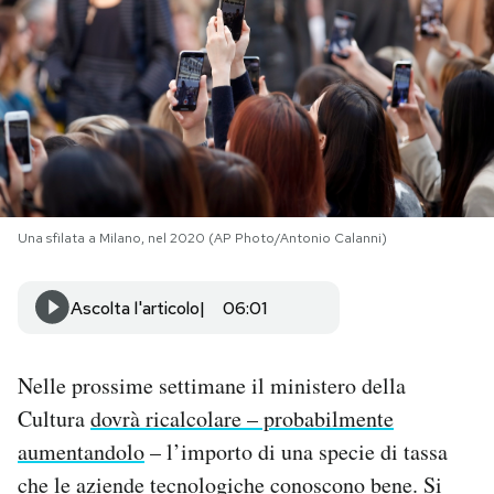
PODCAST
NEWSLETTER
I MIEI PREFERITI
Una sfilata a Milano, nel 2020 (AP Photo/Antonio Calanni)
SHOP
Ascolta l'articolo
06:01
CALENDARIO
Nelle prossime settimane il ministero della
AREA PERSONALE
Cultura
dovrà ricalcolare – probabilmente
aumentandolo
– l’importo di una specie di tassa
Area Personale
che le aziende tecnologiche conoscono bene. Si
Newsletter