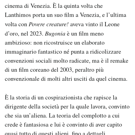
cinema di Venezia. È la quinta volta che
Notifiche mobile
Regala il Post
Lanthimos porta un suo film a Venezia, e l’ultima
Hai bisogno di aiuto?
volta con
Povere creature!
aveva vinto il Leone
Esci
d’oro, nel 2023.
Bugonia
è un film meno
ambizioso: non ricostruisce un elaborato
immaginario fantastico né punta a ridicolizzare
convenzioni sociali molto radicate, ma è il remake
di un film coreano del 2003, peraltro più
convenzionale di molti altri usciti da quel cinema.
È la storia di un cospirazionista che rapisce la
dirigente della società per la quale lavora, convinto
che sia un’aliena. La teoria del complotto a cui
crede è fantasiosa e lui è convinto di aver capito
quasi tutto di questi alieni, fino a dettagli