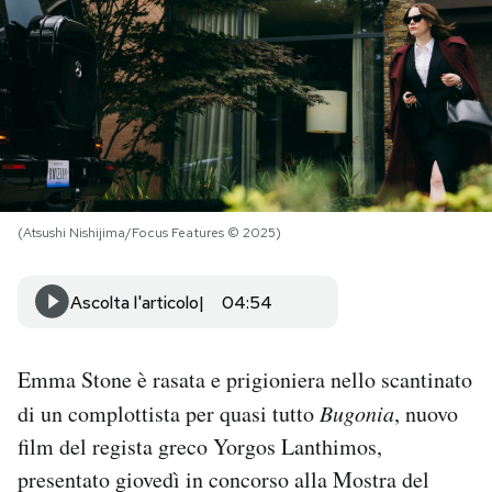
PODCAST
NEWSLETTER
I MIEI PREFERITI
(Atsushi Nishijima/Focus Features © 2025)
SHOP
Ascolta l'articolo
04:54
CALENDARIO
Emma Stone è rasata e prigioniera nello scantinato
AREA PERSONALE
di un complottista per quasi tutto
Bugonia
, nuovo
film del regista greco Yorgos Lanthimos,
Area Personale
presentato giovedì in concorso alla Mostra del
Newsletter