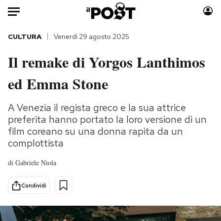
Auto
CULTURA
Venerdì 29 agosto 2025
Il remake di Yorgos Lanthimos
HOME
ed Emma Stone
Italia
Moda
Mondo
Libri
A Venezia il regista greco e la sua attrice
Politica
Consumismi
preferita hanno portato la loro versione di un
Tecnologia
Storie/Idee
film coreano su una donna rapita da un
Internet
Ok Boomer!
complottista
Scienza
Media
di
Gabriele Niola
Cultura
Europa
Economia
Altrecose
Condividi
Sport
Mondiali calcio 2026