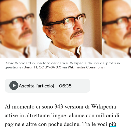
PODCAST
NEWSLETTER
I MIEI PREFERITI
David Woodard in una foto caricata su Wikipedia da uno dei profili in
questione (
Barun H, CC BY-SA 3.0
via
Wikimedia Commons
)
SHOP
Ascolta l'articolo
06:35
CALENDARIO
Al momento ci sono
343
versioni di Wikipedia
AREA PERSONALE
attive in altrettante lingue, alcune con milioni di
Area Personale
pagine e altre con poche decine. Tra le voci
più
Newsletter