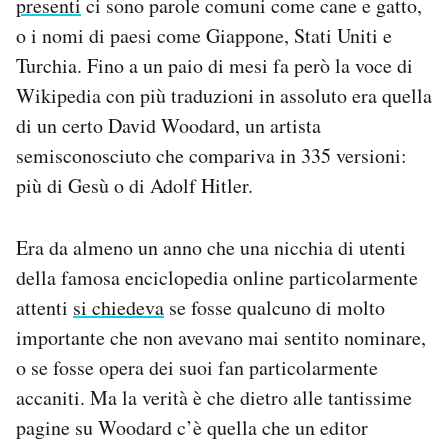
presenti
ci sono parole comuni come cane e gatto,
Notifiche mobile
o i nomi di paesi come Giappone, Stati Uniti e
Regala il Post
Turchia. Fino a un paio di mesi fa però la voce di
Hai bisogno di aiuto?
Wikipedia con più traduzioni in assoluto era quella
Esci
di un certo David Woodard, un artista
semisconosciuto che compariva in 335 versioni:
più di Gesù o di Adolf Hitler.
Era da almeno un anno che una nicchia di utenti
della famosa enciclopedia online particolarmente
attenti
si chiedeva
se fosse qualcuno di molto
importante che non avevano mai sentito nominare,
o se fosse opera dei suoi fan particolarmente
accaniti. Ma la verità è che dietro alle tantissime
pagine su Woodard c’è quella che un editor