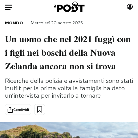
Auto
MONDO
Mercoledì 20 agosto 2025
Un uomo che nel 2021 fuggì con
HOME
i figli nei boschi della Nuova
Italia
Moda
Mondo
Libri
Zelanda ancora non si trova
Politica
Consumismi
Tecnologia
Storie/Idee
Ricerche della polizia e avvistamenti sono stati
inutili: per la prima volta la famiglia ha dato
Internet
Ok Boomer!
un’intervista per invitarlo a tornare
Scienza
Media
Cultura
Europa
Condividi
Economia
Altrecose
Sport
Mondiali calcio 2026