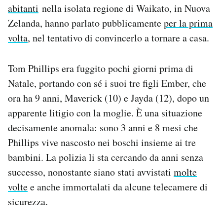
abitanti
nella isolata regione di Waikato, in Nuova
Notifiche mobile
Regala il Post
Zelanda, hanno parlato pubblicamente
per la prima
Hai bisogno di aiuto?
volta
, nel tentativo di convincerlo a tornare a casa.
Esci
Tom Phillips era fuggito pochi giorni prima di
Natale, portando con sé i suoi tre figli Ember, che
ora ha 9 anni, Maverick (10) e Jayda (12), dopo un
apparente litigio con la moglie. È una situazione
decisamente anomala: sono 3 anni e 8 mesi che
Phillips vive nascosto nei boschi insieme ai tre
bambini. La polizia li sta cercando da anni senza
successo, nonostante siano stati avvistati
molte
volte
e anche immortalati da alcune telecamere di
sicurezza.