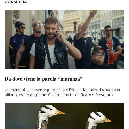
CONSIGLIATI
Da dove viene la parola “maranza”
Ultimamente la si sente parecchio e l'ha usata anche il sindaco di
Milano: esiste dagli anni Ottanta ma il significato si è evoluto