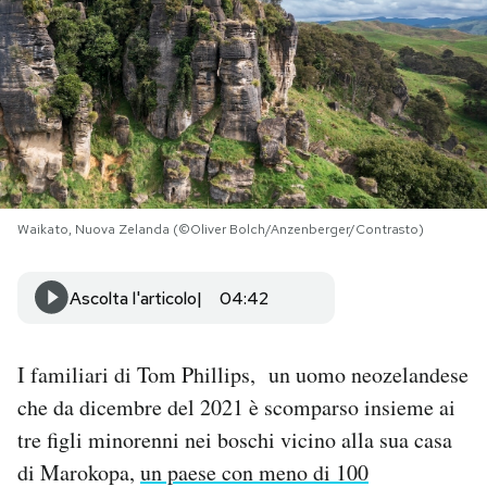
PODCAST
NEWSLETTER
I MIEI PREFERITI
Waikato, Nuova Zelanda (©Oliver Bolch/Anzenberger/Contrasto)
SHOP
Ascolta l'articolo
04:42
CALENDARIO
I familiari di Tom Phillips, un uomo neozelandese
AREA PERSONALE
che da dicembre del 2021 è scomparso insieme ai
tre figli minorenni nei boschi vicino alla sua casa
Area Personale
di Marokopa,
un paese con meno di 100
Newsletter