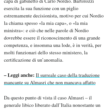
capa di gabinetto di Carlo Nordio. Bartolozzi
Notifiche mobile
esercita la sua funzione con un piglio
Regala il Post
estremamente decisionista, motivo per cui Nordio
Hai bisogno di aiuto?
la chiama spesso «la mia capa», o «la mia
Esci
ministra»: e ciò che nelle parole di Nordio
dovrebbe essere il riconoscimento di una grande
competenza, e insomma una lode, è in verità, per
molti funzionari dello stesso ministero, la
certificazione di un’anomalia.
– Leggi anche:
Il surreale caso della traduzione
mancante su Almasri che non mancava affatto
Da questo punto di vista il caso Almasri – il
generale libico liberato dall’Italia nonostante un