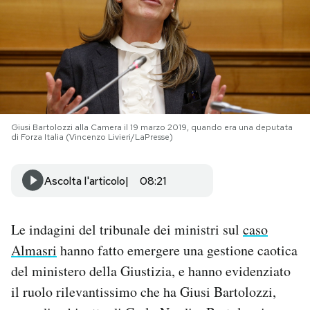
PODCAST
NEWSLETTER
I MIEI PREFERITI
Giusi Bartolozzi alla Camera il 19 marzo 2019, quando era una deputata
di Forza Italia (Vincenzo Livieri/LaPresse)
SHOP
Ascolta l'articolo
08:21
CALENDARIO
Le indagini del tribunale dei ministri sul
caso
Almasri
hanno fatto emergere una gestione caotica
AREA PERSONALE
del ministero della Giustizia, e hanno evidenziato
Area Personale
il ruolo rilevantissimo che ha Giusi Bartolozzi,
Newsletter