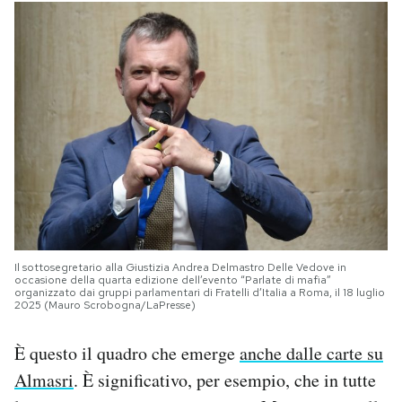
Il sottosegretario alla Giustizia Andrea Delmastro Delle Vedove in
occasione della quarta edizione dell’evento “Parlate di mafia”
organizzato dai gruppi parlamentari di Fratelli d’Italia a Roma, il 18 luglio
2025 (Mauro Scrobogna/LaPresse)
È questo il quadro che emerge
anche dalle carte su
Almasri
. È significativo, per esempio, che in tutte