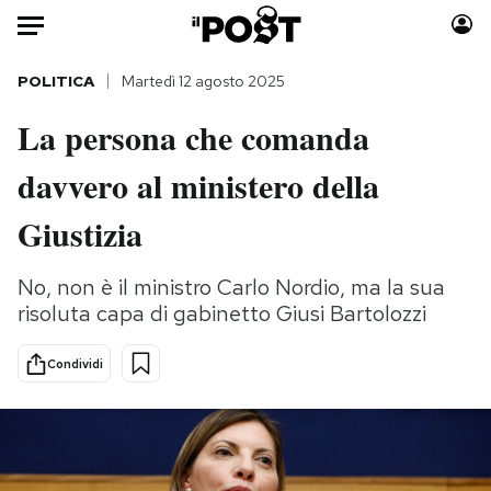
Auto
POLITICA
Martedì 12 agosto 2025
La persona che comanda
HOME
davvero al ministero della
Italia
Moda
Mondo
Libri
Giustizia
Politica
Consumismi
Tecnologia
Storie/Idee
No, non è il ministro Carlo Nordio, ma la sua
risoluta capa di gabinetto Giusi Bartolozzi
Internet
Ok Boomer!
Scienza
Media
Condividi
Cultura
Europa
Economia
Altrecose
Sport
Mondiali calcio 2026