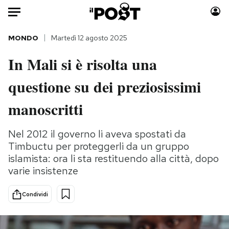
Auto
MONDO
Martedì 12 agosto 2025
In Mali si è risolta una
HOME
questione su dei preziosissimi
Italia
Moda
Mondo
Libri
manoscritti
Politica
Consumismi
Tecnologia
Storie/Idee
Nel 2012 il governo li aveva spostati da
Timbuctu per proteggerli da un gruppo
Internet
Ok Boomer!
islamista: ora li sta restituendo alla città, dopo
Scienza
Media
varie insistenze
Cultura
Europa
Economia
Altrecose
Condividi
Sport
Mondiali calcio 2026