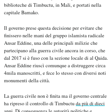
biblioteche di Timbuctu, in Mali, e portati nella
Notifiche mobile
Regala il Post
capitale Bamako.
Hai bisogno di aiuto?
Esci
Il governo prese questa decisione per evitare che
finissero nelle mani del gruppo islamista radicale
Ansar Eddine, una delle principali milizie che
partecipano alla guerra civile ancora in corso, che
dal 2017 si è fuso con la sezione locale di al Qaida.
Ansar Eddine riuscì comunque a distruggere circa
4mila manoscritti, e fece lo stesso con diversi noti
monumenti della città.
La guerra civile non è finita ma il governo centrale
ha ripreso il controllo di Timbuctu
da più di dieci
anni
. Di conseguenza le autorità politiche e