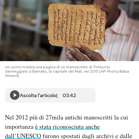
PODCAST
NEWSLETTER
I MIEI PREFERITI
Un uomo mostra una pagina di un manoscritto di Timbuctu
danneggiato a Bamako, la capitale del Mali, nel 2015 (AP Photo/Baba
SHOP
Ahmed)
CALENDARIO
Ascolta l'articolo
03:42
AREA PERSONALE
Nel 2012 più di 27mila antichi manoscritti la cui
importanza
è stata riconosciuta anche
Area Personale
dall’UNESCO
furono spostati dagli archivi e dalle
Newsletter