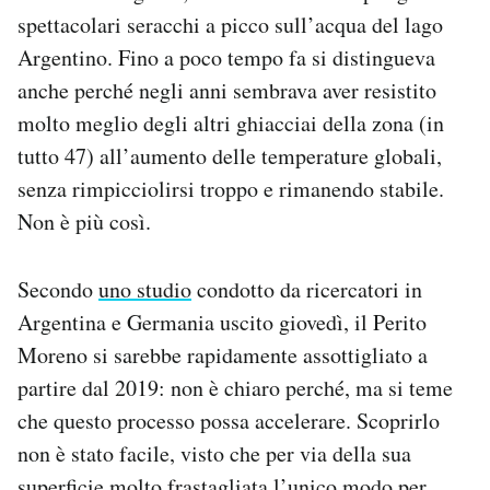
Notifiche mobile
spettacolari seracchi a picco sull’acqua del lago
Regala il Post
Argentino. Fino a poco tempo fa si distingueva
Hai bisogno di aiuto?
anche perché negli anni sembrava aver resistito
Esci
molto meglio degli altri ghiacciai della zona (in
tutto 47) all’aumento delle temperature globali,
senza rimpicciolirsi troppo e rimanendo stabile.
Non è più così.
Secondo
uno studio
condotto da ricercatori in
Argentina e Germania uscito giovedì, il Perito
Moreno si sarebbe rapidamente assottigliato a
partire dal 2019: non è chiaro perché, ma si teme
che questo processo possa accelerare. Scoprirlo
non è stato facile, visto che per via della sua
superficie molto frastagliata l’unico modo per