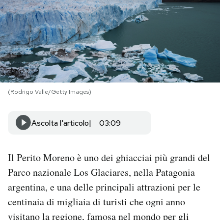
PODCAST
NEWSLETTER
I MIEI PREFERITI
(Rodrigo Valle/Getty Images)
SHOP
Ascolta l'articolo
03:09
CALENDARIO
Il Perito Moreno è uno dei ghiacciai più grandi del
Parco nazionale Los Glaciares, nella Patagonia
AREA PERSONALE
argentina, e una delle principali attrazioni per le
centinaia di migliaia di turisti che ogni anno
Area Personale
visitano la regione, famosa nel mondo per gli
Newsletter