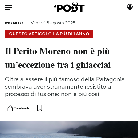
Auto
MONDO
Venerdì 8 agosto 2025
QUESTO ARTICOLO HA PIÙ DI
1 ANNO
HOME
Il Perito Moreno non è più
Italia
Moda
un’eccezione tra i ghiacciai
Mondo
Libri
Politica
Consumismi
Oltre a essere il più famoso della Patagonia
Tecnologia
Storie/Idee
sembrava aver stranamente resistito al
Internet
Ok Boomer!
processo di fusione: non è più così
Scienza
Media
Cultura
Europa
Condividi
Economia
Altrecose
Sport
Mondiali calcio 2026