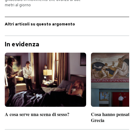
metri al giorno
PODCAST
Altri articoli su questo argomento
NEWSLETTER
In evidenza
I MIEI PREFERITI
SHOP
CALENDARIO
AREA PERSONALE
A cosa serve una scena di sesso?
Cosa hanno pensato d
Grecia
Entra