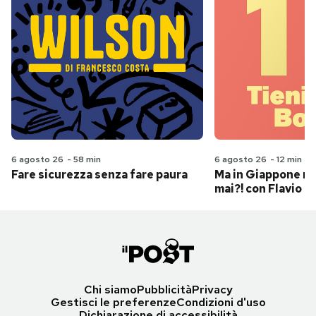
6 agosto 26
-
58 min
6 agosto 26
-
12 min
Fare sicurezza senza fare paura
Ma in Giappone n
mai?! con Flavio Pa
Chi siamo
Pubblicità
Privacy
Gestisci le preferenze
Condizioni d'uso
Dichiarazione di accessibilità