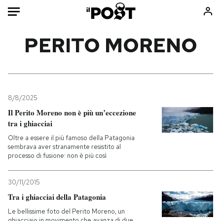
Auto
PERITO MORENO
HOME
Italia
Moda
Mondo
Libri
8/8/2025
Politica
Consumismi
Il Perito Moreno non è più un’eccezione
tra i ghiacciai
Tecnologia
Storie/Idee
Oltre a essere il più famoso della Patagonia
Internet
Ok Boomer!
sembrava aver stranamente resistito al
Scienza
Media
processo di fusione: non è più così
Cultura
Europa
Economia
Altrecose
30/11/2015
Tra i ghiacciai della Patagonia
Sport
Mondiali calcio 2026
Le bellissime foto del Perito Moreno, un
ghiacciaio in movimento che avanza di due