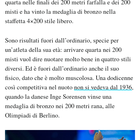
quarta nelle finali dei 200 metri farfalla e dei 200
Notifiche mobile
misti e ha vinto la medaglia di bronzo nella
Regala il Post
staffetta 4×200 stile libero.
Hai bisogno di aiuto?
Esci
Sono risultati fuori dall’ordinario, specie per
un’atleta della sua età: arrivare quarta nei 200
misti vuol dire nuotare molto bene in quattro stili
diversi. Ed è fuori dall’ordinario anche il suo
fisico, dato che è molto muscolosa. Una dodicenne
così competitiva nel nuoto
non si vedeva dal 1936
,
quando la danese Inge Sorensen vinse una
medaglia di bronzo nei 200 metri rana, alle
Olimpiadi di Berlino.