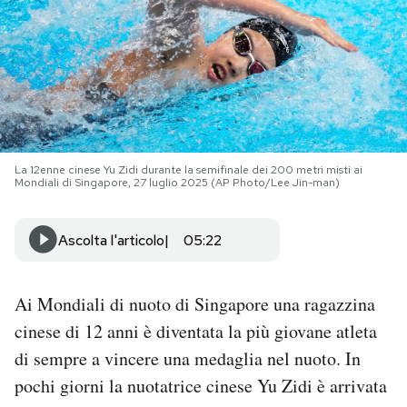
PODCAST
NEWSLETTER
I MIEI PREFERITI
La 12enne cinese Yu Zidi durante la semifinale dei 200 metri misti ai
Mondiali di Singapore, 27 luglio 2025 (AP Photo/Lee Jin-man)
SHOP
Ascolta l'articolo
05:22
CALENDARIO
Ai Mondiali di nuoto di Singapore una ragazzina
cinese di 12 anni è diventata la più giovane atleta
AREA PERSONALE
di sempre a vincere una medaglia nel nuoto. In
Area Personale
pochi giorni la nuotatrice cinese Yu Zidi è arrivata
Newsletter