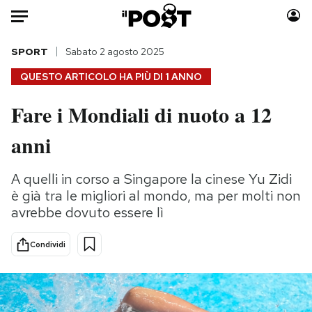
Auto
SPORT
Sabato 2 agosto 2025
QUESTO ARTICOLO HA PIÙ DI
1 ANNO
HOME
Fare i Mondiali di nuoto a 12
Italia
Moda
anni
Mondo
Libri
Politica
Consumismi
A quelli in corso a Singapore la cinese Yu Zidi
Tecnologia
Storie/Idee
è già tra le migliori al mondo, ma per molti non
Internet
Ok Boomer!
avrebbe dovuto essere lì
Scienza
Media
Cultura
Europa
Condividi
Economia
Altrecose
Sport
Mondiali calcio 2026