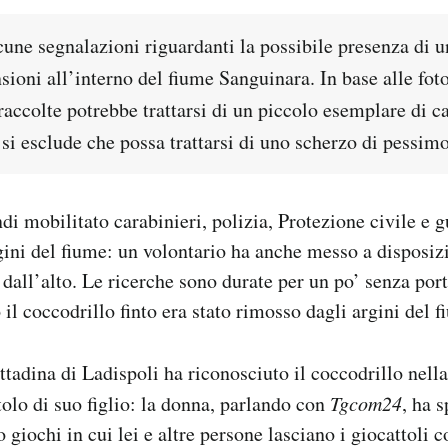
une segnalazioni riguardanti la possibile presenza di un
oni all’interno del fiume Sanguinara. In base alle foto
accolte potrebbe trattarsi di un piccolo esemplare di c
si esclude che possa trattarsi di uno scherzo di pessimo
di mobilitato carabinieri, polizia, Protezione civile e g
rgini del fiume: un volontario ha anche messo a disposi
dall’alto. Le ricerche sono durate per un po’ senza port
il coccodrillo finto era stato rimosso dagli argini del f
tadina di Ladispoli ha riconosciuto il coccodrillo nella
tolo di suo figlio: la donna, parlando con
Tgcom24
, ha s
o giochi in cui lei e altre persone lasciano i giocattoli co