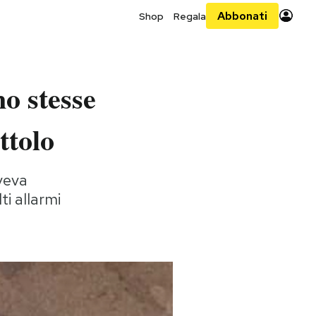
Abbonati
Shop
Regala
no stesse
ttolo
aveva
i allarmi