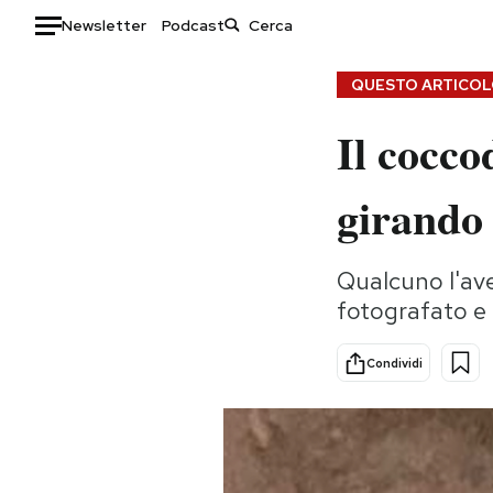
Newsletter
Podcast
Auto
QUESTO ARTICOLO
Il cocco
HOME
Italia
Moda
girando 
Mondo
Libri
Politica
Consumismi
Qualcuno l'avev
Tecnologia
Storie/Idee
fotografato e 
Internet
Ok Boomer!
Scienza
Media
Condividi
Cultura
Europa
Economia
Altrecose
Sport
Mondiali calcio 2026