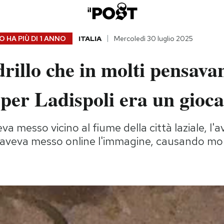
 HA PIÙ DI
1 ANNO
ITALIA
Mercoledì 30 luglio 2025
drillo che in molti pensava
per Ladispoli era un gioca
a messo vicino al fiume della città laziale, l'
aveva messo online l'immagine, causando molt