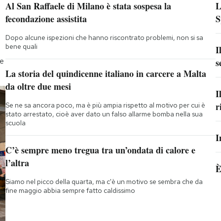
Al San Raffaele di Milano è stata sospesa la
L
fecondazione assistita
S
Dopo alcune ispezioni che hanno riscontrato problemi, non si sa
bene quali
I
he
s
La storia del quindicenne italiano in carcere a Malta
da oltre due mesi
I
r
Se ne sa ancora poco, ma è più ampia rispetto al motivo per cui è
stato arrestato, cioè aver dato un falso allarme bomba nella sua
scuola
I
C’è sempre meno tregua tra un’ondata di calore e
l’altra
È
Siamo nel picco della quarta, ma c'è un motivo se sembra che da
fine maggio abbia sempre fatto caldissimo