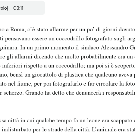
colo
03:11
no a Roma, c’è stato allarme per un po’ di giorni dovu
ti pensavano essere un coccodrillo fotografato sugli arg
anguinara. In un primo momento il sindaco Alessandro 
re gli allarmi dicendo che molto probabilmente era un
inferiori rispetto a un coccodrillo; ma poi si è scopert
o, bensì un giocattolo di plastica che qualcuno aveva 
to nel fiume, per poi fotografarlo e far circolare la foto
 scherzo. Grando ha detto che denuncerà i responsabili
essa città in cui qualche tempo fa un leone era scappato 
 indisturbato
per le strade della città. L’animale era sta