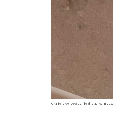
PODCAST
NEWSLETTER
I MIEI PREFERITI
SHOP
CALENDARIO
AREA PERSONALE
Area Personale
Una foto del coccodrillo di plastica in que
Newsletter