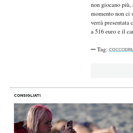
non giocano più, 
momento non ci so
verrà presentata 
a 516 euro e il ca
Tag:
COCCODRI
CONSIGLIATI