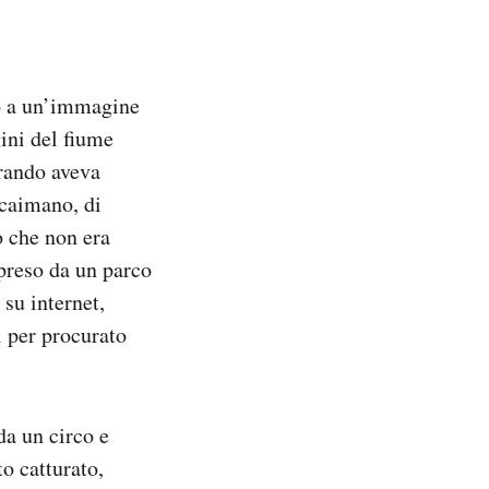
to a un’immagine
ini del fiume
Grando aveva
 caimano, di
o che non era
preso da un parco
 su internet,
 per procurato
da un circo e
to catturato,