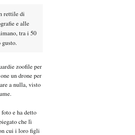
 rettile di
grafie e alle
aimano, tra i 50
 gusto.
uardie zoofile per
zione un drone per
are a nulla, visto
iume.
 foto e ha detto
piegato che lì
n cui i loro figli