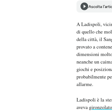
Notifiche mobile
Ascolta l'arti
Regala il Post
Hai bisogno di aiuto?
A Ladispoli, vici
Esci
di quello che mol
della città, il S
provato a contene
dimensioni molto 
neanche un caiman
giochi e posiziona
probabilmente per
allarme.
Ladispoli è la st
aveva
gironzolato