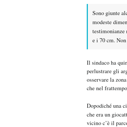
Sono giunte alc
modeste dimensi
testimonianze r
e i 70 cm. Non 
Il sindaco ha quin
perlustrare gli a
osservare la zona 
che nel frattempo 
Dopodiché una cit
che era un giocat
vicino c’è il parc