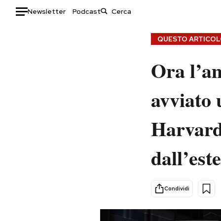
Newsletter
Podcast
Auto
QUESTO ARTICOLO
HOME
Ora l’a
Italia
Moda
avviato 
Mondo
Libri
Politica
Consumismi
Harvard
Tecnologia
Storie/Idee
Internet
Ok Boomer!
dall’est
Scienza
Media
Cultura
Europa
Economia
Altrecose
Condividi
Sport
Mondiali calcio 2026