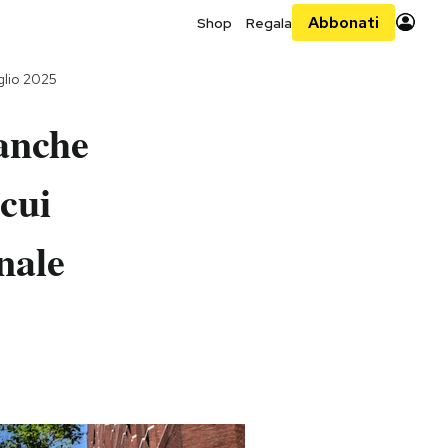
Abbonati
Shop
Regala
glio 2025
anche
 cui
nale