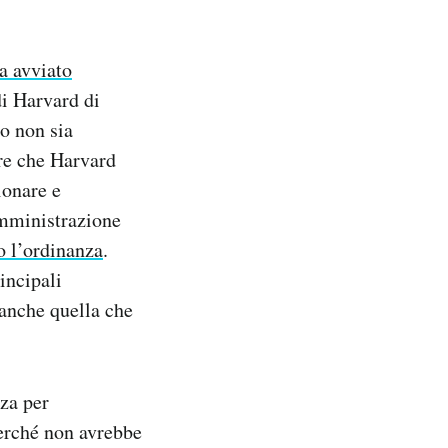
a avviato
di Harvard di
ro non sia
are che Harvard
ionare e
amministrazione
o l’ordinanza
.
incipali
 anche quella che
za per
perché non avrebbe