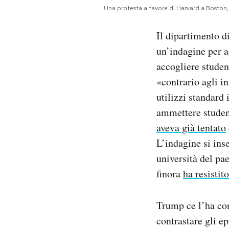
Notifiche mobile
Una protesta a favore di Harvard a Boston,
Regala il Post
Il dipartimento di
Hai bisogno di aiuto?
Esci
un’indagine per a
accogliere student
«contrario agli i
utilizzi standard
ammettere student
aveva già tentato
L’indagine si ins
università del pa
finora
ha resistito
Trump ce l’ha con
contrastare gli e