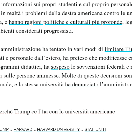
i informazioni sui propri studenti e sul proprio persona
: in realtà i problemi della destra americana contro le u
a, e
hanno ragioni politiche e culturali più profonde
, le
bienti considerati progressisti.
’amministrazione ha tentato in vari modi di
limitare l’
ti e personale dall’estero, ha preteso che modificasse cr
grammi didattici, ha
sospeso
le sovvenzioni federali e 
i
sulle persone ammesse. Molte di queste decisioni sono
unale, e la stessa università
ha denunciato
l’amministraz
erché Trump ce l’ha con le università americane
-
-
-
RUMP
HARVARD
HARVARD UNIVERSITY
STATI UNITI