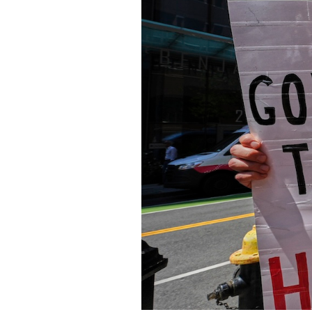
PODCAST
NEWSLETTER
I MIEI PREFERITI
SHOP
CALENDARIO
AREA PERSONALE
Area Personale
Newsletter