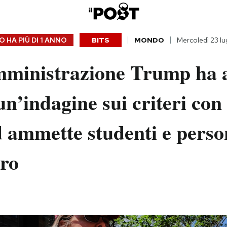
 HA PIÙ DI
1 ANNO
BITS
MONDO
Mercoledì 23 lu
mministrazione Trump ha 
un’indagine sui criteri con
 ammette studenti e perso
ero