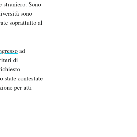
le straniero. Sono
niversità sono
gate soprattutto al
ingresso
ad
iteri di
richiesto
 state contestate
ione per atti