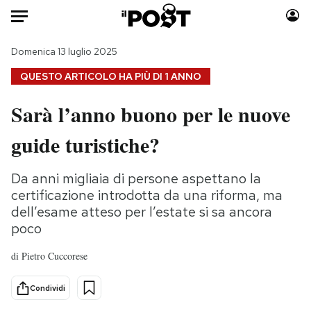
Auto
Domenica 13 luglio 2025
QUESTO ARTICOLO HA PIÙ DI
1 ANNO
HOME
Sarà l’anno buono per le nuove
Italia
Moda
guide turistiche?
Mondo
Libri
Politica
Consumismi
Da anni migliaia di persone aspettano la
Tecnologia
Storie/Idee
certificazione introdotta da una riforma, ma
Internet
Ok Boomer!
dell’esame atteso per l’estate si sa ancora
Scienza
Media
poco
Cultura
Europa
di
Pietro Cuccorese
Economia
Altrecose
Sport
Mondiali calcio 2026
Condividi