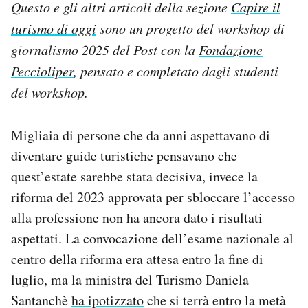
Questo e gli altri articoli della sezione
Capire il
Notifiche mobile
turismo di oggi
sono un progetto del workshop di
Regala il Post
Hai bisogno di aiuto?
giornalismo 2025 del Post con la
Fondazione
Esci
Peccioliper
, pensato e completato dagli studenti
del workshop.
Migliaia di persone che da anni aspettavano di
diventare guide turistiche pensavano che
quest’estate sarebbe stata decisiva, invece la
riforma del 2023 approvata per sbloccare l’accesso
alla professione non ha ancora dato i risultati
aspettati. La convocazione dell’esame nazionale al
centro della riforma era attesa entro la fine di
luglio, ma la ministra del Turismo Daniela
Santanchè
ha ipotizzato
che si terrà entro la metà