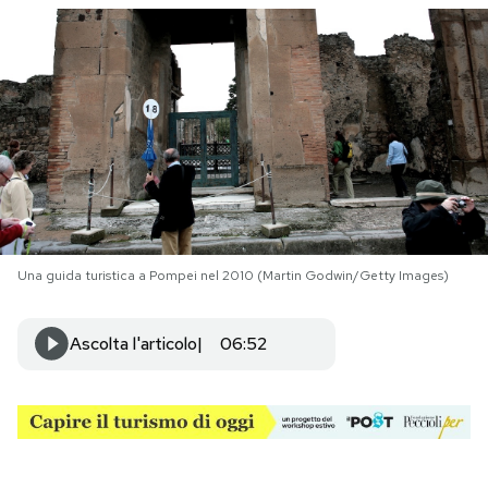
PODCAST
NEWSLETTER
I MIEI PREFERITI
SHOP
Una guida turistica a Pompei nel 2010 (Martin Godwin/Getty Images)
CALENDARIO
Ascolta l'articolo
06:52
AREA PERSONALE
Area Personale
Newsletter