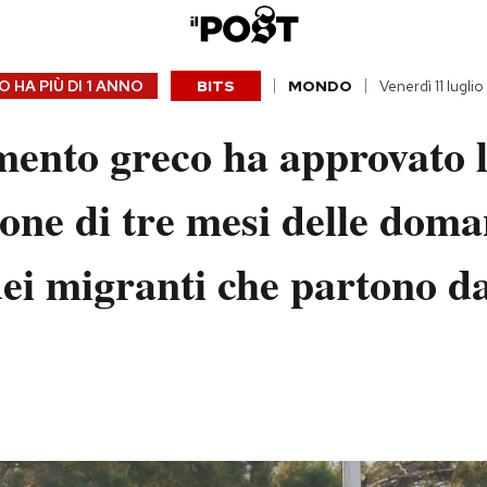
 HA PIÙ DI
1 ANNO
BITS
MONDO
Venerdì 11 lugli
mento greco ha approvato 
one di tre mesi delle dom
dei migranti che partono d