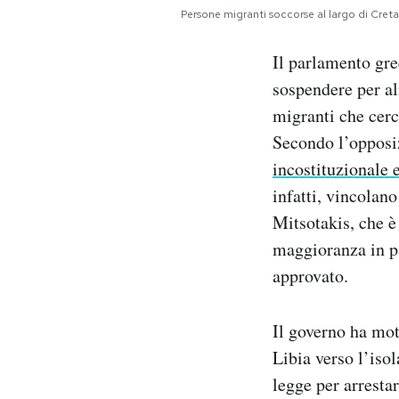
Notifiche mobile
Persone migranti soccorse al largo di Creta 
Regala il Post
Il parlamento gr
Hai bisogno di aiuto?
Esci
sospendere per al
migranti che cerc
Secondo l’opposiz
incostituzionale e
infatti, vincolano
Mitsotakis, che è
maggioranza in p
approvato.
Il governo ha mot
Libia verso l’iso
legge per arrestar