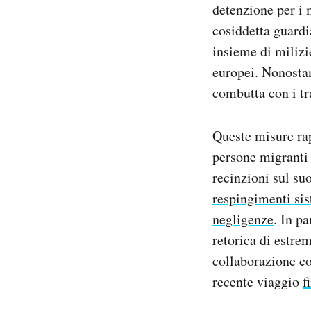
detenzione per i 
cosiddetta guardia
insieme di milizi
europei. Nonostan
combutta con i tra
Queste misure rap
persone migranti 
recinzioni sul su
respingimenti sis
negligenze
. In p
retorica di estre
collaborazione co
recente viaggio
f