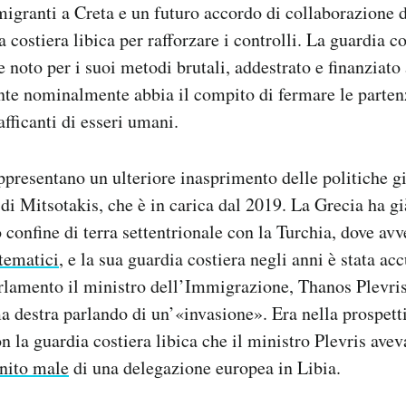
migranti a Creta e un futuro accordo di collaborazione d
 costiera libica per rafforzare i controlli. La guardia co
e noto per i suoi metodi brutali, addestrato e finanziato
te nominalmente abbia il compito di fermare le partenz
fficanti di esseri umani.
presentano un ulteriore inasprimento delle politiche già
di Mitsotakis, che è in carica dal 2019. La Grecia ha gi
o confine di terra settentrionale con la Turchia, dove a
tematici
, e la sua guardia costiera negli anni è stata ac
arlamento il ministro dell’Immigrazione, Thanos Plevris
ma destra parlando di un’«invasione». Era nella prospett
n la guardia costiera libica che il ministro Plevris avev
inito male
di una delegazione europea in Libia.