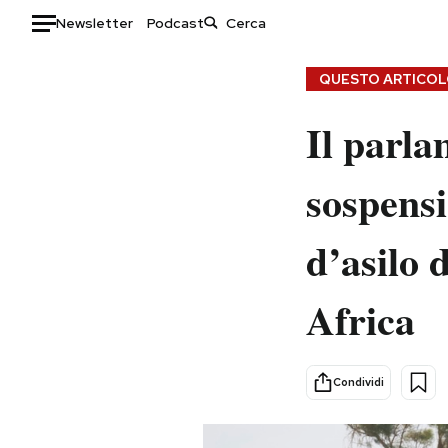
Newsletter
Podcast
Auto
QUESTO ARTICOLO
HOME
Il parla
Italia
Moda
sospensi
Mondo
Libri
Politica
Consumismi
d’asilo 
Tecnologia
Storie/Idee
Internet
Ok Boomer!
Africa
Scienza
Media
Cultura
Europa
Economia
Altrecose
Condividi
Sport
Mondiali calcio 2026