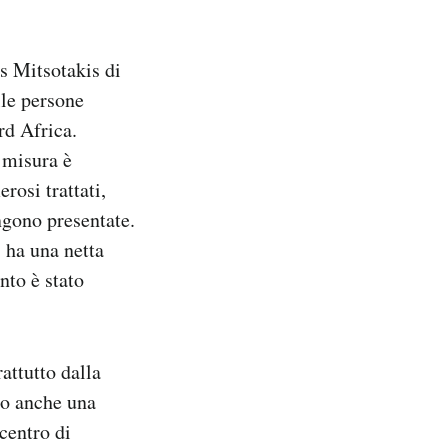
s Mitsotakis di
lle persone
rd Africa.
a misura è
rosi trattati,
engono presentate.
 ha una netta
to è stato
attutto dalla
to anche una
 centro di