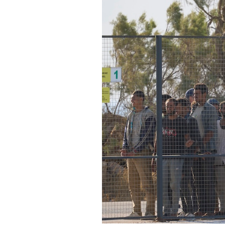
PODCAST
NEWSLETTER
I MIEI PREFERITI
SHOP
CALENDARIO
AREA PERSONALE
Area Personale
Newsletter