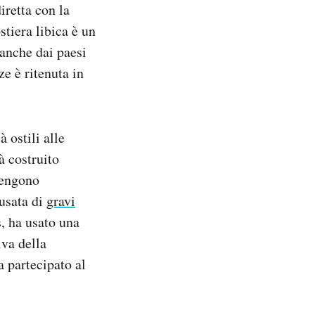
iretta con la
stiera libica è un
 anche dai paesi
e è ritenuta in
 ostili alle
à costruito
vvengono
cusata di
gravi
, ha usato una
iva della
a partecipato al