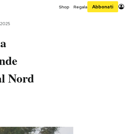
Abbonati
Shop
Regala
o 2025
la
ande
al Nord