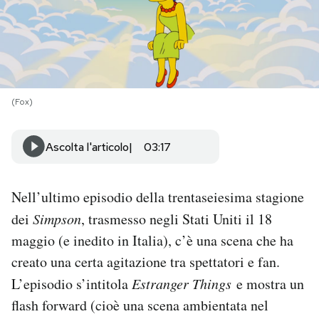
PODCAST
NEWSLETTER
(Fox)
I MIEI PREFERITI
Ascolta l'articolo
03:17
SHOP
Nell’ultimo episodio della trentaseiesima stagione
CALENDARIO
dei
Simpson
, trasmesso negli Stati Uniti il 18
maggio (e inedito in Italia), c’è una scena che ha
creato una certa agitazione tra spettatori e fan.
AREA PERSONALE
L’episodio s’intitola
Estranger Things
e mostra un
Area Personale
flash forward (cioè una scena ambientata nel
Newsletter