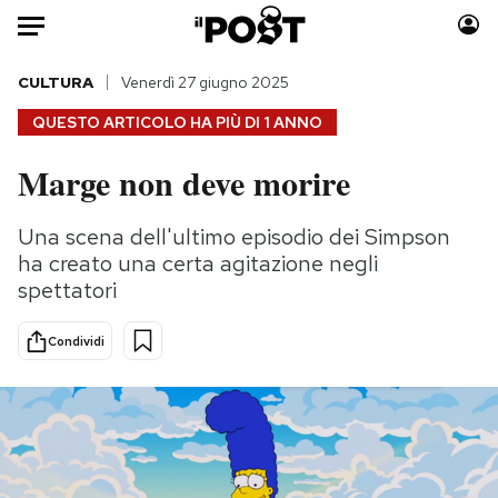
Auto
CULTURA
Venerdì 27 giugno 2025
QUESTO ARTICOLO HA PIÙ DI
1 ANNO
HOME
Marge non deve morire
Italia
Moda
Mondo
Libri
Una scena dell'ultimo episodio dei Simpson
Politica
Consumismi
ha creato una certa agitazione negli
Tecnologia
Storie/Idee
spettatori
Internet
Ok Boomer!
Condividi
Scienza
Media
Cultura
Europa
Economia
Altrecose
Sport
Mondiali calcio 2026