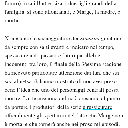
futuro) in cui Bart e Lisa, i due figli grandi della
Notifiche mobile
famiglia, si sono allontanati, e Marge, la madre, è
Regala il Post
morta.
Hai bisogno di aiuto?
Esci
Nonostante le sceneggiature dei
Simpson
giochino
da sempre con salti avanti e indietro nel tempo,
spesso creando passati e futuri paralleli e
incoerenti tra loro, il finale della 36esima stagione
ha ricevuto particolare attenzione dai fan, che sui
social network hanno mostrato di non aver preso
bene l’idea che uno dei personaggi centrali possa
morire. La discussione online è cresciuta al punto
da portare i produttori della serie
a rassicurare
ufficialmente gli spettatori del fatto che Marge non
è morta, e che tornerà anche nei prossimi episodi.