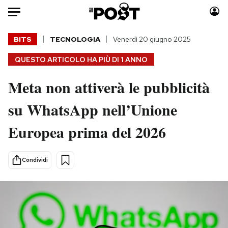
Auto
BITS
TECNOLOGIA
Venerdì 20 giugno 2025
QUESTO ARTICOLO HA PIÙ DI
1 ANNO
HOME
Meta non attiverà le pubblicità
Italia
Moda
Mondo
Libri
su WhatsApp nell’Unione
Politica
Consumismi
Europea prima del 2026
Tecnologia
Storie/Idee
Internet
Ok Boomer!
Scienza
Media
Condividi
Cultura
Europa
Economia
Altrecose
Sport
Mondiali calcio 2026