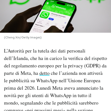
PODCAST
NEWSLETTER
(Cheng Xin/Getty Images)
I MIEI PREFERITI
L’Autorità per la tutela dei dati personali
dell’Irlanda, che ha in carico la verifica del rispetto
SHOP
del regolamento europeo per la privacy (GDPR) da
parte di Meta, ha
detto
che l’azienda non attiverà
CALENDARIO
le pubblicità su WhatsApp nell’Unione Europea
prima del 2026. Lunedì Meta aveva annunciato la
AREA PERSONALE
novità per gli utenti di WhatsApp in tutto il
mondo, segnalando che le pubblicità sarebbero
Area Personale
Newsletter
comparse «nei prossimi mesi» nella sezione