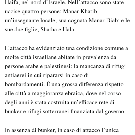
Haifa, nel nord d’Israele. Nell’attacco sono state
Notifiche mobile
uccise quattro persone: Manar Khatib,
Regala il Post
un’insegnante locale; sua cognata Manar Diab; e le
Hai bisogno di aiuto?
sue due figlie, Shatha e Hala.
Esci
L’attacco ha evidenziato una condizione comune a
molte città israeliane abitate in prevalenza da
persone arabe e palestinesi: la mancanza di rifugi
antiaerei in cui ripararsi in caso di
bombardamenti. È una grossa differenza rispetto
alle città a maggioranza ebraica, dove nel corso
degli anni è stata costruita un’efficace rete di
bunker e rifugi sotterranei finanziata dal governo.
In assenza di bunker, in caso di attacco l’unica