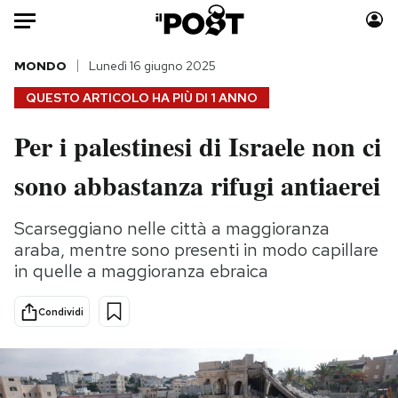
Auto
MONDO
Lunedì 16 giugno 2025
QUESTO ARTICOLO HA PIÙ DI
1 ANNO
HOME
Per i palestinesi di Israele non ci
Italia
Moda
sono abbastanza rifugi antiaerei
Mondo
Libri
Politica
Consumismi
Scarseggiano nelle città a maggioranza
Tecnologia
Storie/Idee
araba, mentre sono presenti in modo capillare
Internet
Ok Boomer!
in quelle a maggioranza ebraica
Scienza
Media
Cultura
Europa
Condividi
Economia
Altrecose
Sport
Mondiali calcio 2026