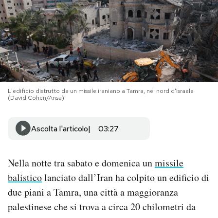
PODCAST
NEWSLETTER
I MIEI PREFERITI
L'edificio distrutto da un missile iraniano a Tamra, nel nord d'Israele
(David Cohen/Ansa)
SHOP
Ascolta l'articolo
03:27
CALENDARIO
Nella notte tra sabato e domenica un
missile
balistico
lanciato dall’Iran ha colpito un edificio di
AREA PERSONALE
due piani a Tamra, una città a maggioranza
Area Personale
palestinese che si trova a circa 20 chilometri da
Newsletter