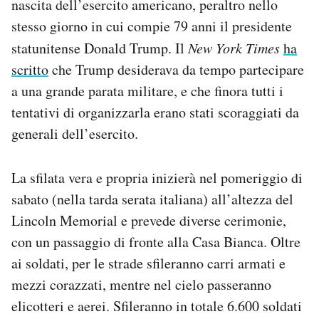
nascita dell’esercito americano, peraltro nello
Notifiche mobile
stesso giorno in cui compie 79 anni il presidente
Regala il Post
statunitense Donald Trump. Il
New York Times
ha
Hai bisogno di aiuto?
scritto
che Trump desiderava da tempo partecipare
Esci
a una grande parata militare, e che finora tutti i
tentativi di organizzarla erano stati scoraggiati da
generali dell’esercito.
La sfilata vera e propria inizierà nel pomeriggio di
sabato (nella tarda serata italiana) all’altezza del
Lincoln Memorial e prevede diverse cerimonie,
con un passaggio di fronte alla Casa Bianca. Oltre
ai soldati, per le strade sfileranno carri armati e
mezzi corazzati, mentre nel cielo passeranno
elicotteri e aerei. Sfileranno in totale 6.600 soldati