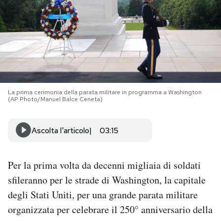
PODCAST
NEWSLETTER
I MIEI PREFERITI
La prima cerimonia della parata militare in programma a Washington
(AP Photo/Manuel Balce Ceneta)
SHOP
Ascolta l'articolo
03:15
CALENDARIO
Per la prima volta da decenni migliaia di soldati
sfileranno per le strade di Washington, la capitale
AREA PERSONALE
degli Stati Uniti, per una grande parata militare
Area Personale
organizzata per celebrare il 250° anniversario della
Newsletter