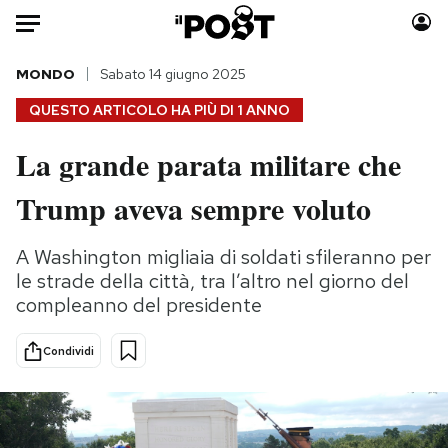
Auto
MONDO
Sabato 14 giugno 2025
QUESTO ARTICOLO HA PIÙ DI
1 ANNO
HOME
La grande parata militare che
Italia
Moda
Trump aveva sempre voluto
Mondo
Libri
Politica
Consumismi
A Washington migliaia di soldati sfileranno per
Tecnologia
Storie/Idee
le strade della città, tra l’altro nel giorno del
Internet
Ok Boomer!
compleanno del presidente
Scienza
Media
Cultura
Europa
Condividi
Economia
Altrecose
Sport
Mondiali calcio 2026