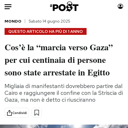
Auto
MONDO
Sabato 14 giugno 2025
QUESTO ARTICOLO HA PIÙ DI
1 ANNO
HOME
Cos’è la “marcia verso Gaza”
Italia
Moda
per cui centinaia di persone
Mondo
Libri
Politica
Consumismi
sono state arrestate in Egitto
Tecnologia
Storie/Idee
Internet
Ok Boomer!
Migliaia di manifestanti dovrebbero partire dal
Scienza
Media
Cairo e raggiungere il confine con la Striscia di
Cultura
Europa
Gaza, ma non è detto ci riusciranno
Economia
Altrecose
Condividi
Sport
Mondiali calcio 2026