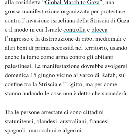
alla cosiddetta “
Global March to Gaza
”, una
Notifiche mobile
grossa manifestazione organizzata per protestare
Regala il Post
contro l’invasione israeliana della Striscia di Gaza
Hai bisogno di aiuto?
e il modo in cui Israele
controlla
e
blocca
Esci
l’ingresso e la distribuzione di cibo, medicinali e
altri beni di prima necessità nel territorio, usando
anche la fame come arma contro gli abitanti
palestinesi. La manifestazione dovrebbe svolgersi
domenica 15 giugno vicino al varco di Rafah, sul
confine tra la Striscia e l’Egitto, ma per come
stanno andando le cose non è detto che succederà.
Tra le persone arrestate ci sono cittadini
statunitensi, olandesi, australiani, francesi,
spagnoli, marocchini e algerini.