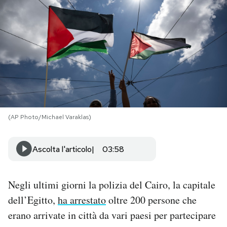
PODCAST
NEWSLETTER
I MIEI PREFERITI
(AP Photo/Michael Varaklas)
SHOP
Ascolta l'articolo
03:58
CALENDARIO
Negli ultimi giorni la polizia del Cairo, la capitale
AREA PERSONALE
dell’Egitto,
ha arrestato
oltre 200 persone che
Area Personale
erano arrivate in città da vari paesi per partecipare
Newsletter