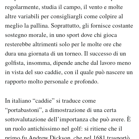
Notifiche mobile
regolarmente, studia il campo, il vento e molte
Regala il Post
altre variabili per consigliargli come colpire al
Hai bisogno di aiuto?
meglio la pallina. Soprattutto, gli fornisce costante
Esci
sostegno morale, in uno sport dove chi gioca
resterebbe altrimenti solo per le molte ore che
dura una giornata di un torneo. Il successo di un
golfista, insomma, dipende anche dal lavoro meno
in vista del suo caddie, con il quale può nascere un
rapporto molto personale e profondo.
In italiano “caddie” si traduce come
“portabastoni”, a dimostrazione di una certa
sottovalutazione dell’importanza che può avere. È
un ruolo antichissimo nel golf: si ritiene che il
primo fu
Andrew Dickson
, che nel 1681 trasportò