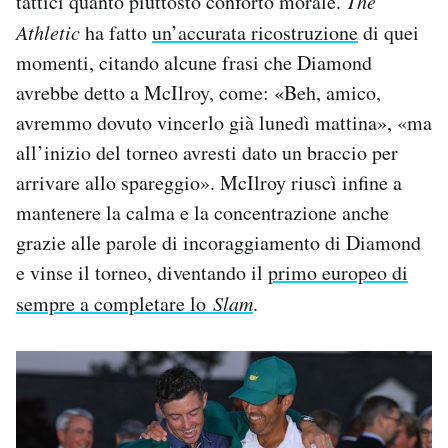
tattici quanto piuttosto conforto morale.
The
Athletic
ha fatto
un’accurata ricostruzione
di quei
momenti, citando alcune frasi che Diamond
avrebbe detto a McIlroy, come: «Beh, amico,
avremmo dovuto vincerlo già lunedì mattina», «ma
all’inizio del torneo avresti dato un braccio per
arrivare allo spareggio». McIlroy riuscì infine a
mantenere la calma e la concentrazione anche
grazie alle parole di incoraggiamento di Diamond
e vinse il torneo, diventando il
primo europeo di
sempre a completare lo
Slam
.