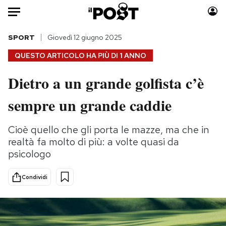
Auto
SPORT
Giovedì 12 giugno 2025
QUESTO ARTICOLO HA PIÙ DI
1 ANNO
HOME
Dietro a un grande golfista c’è
Italia
Moda
sempre un grande caddie
Mondo
Libri
Politica
Consumismi
Cioè quello che gli porta le mazze, ma che in
Tecnologia
Storie/Idee
realtà fa molto di più: a volte quasi da
Internet
Ok Boomer!
psicologo
Scienza
Media
Cultura
Europa
Condividi
Economia
Altrecose
Sport
Mondiali calcio 2026