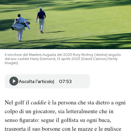
PODCAST
NEWSLETTER
I MIEI PREFERITI
Il vincitore del Masters Augusta del 2025 Rory McIlroy (destra) seguito
dal suo caddie Harry Diamond, 13 aprile 2025 (David Cannon/Getty
Images)
SHOP
Ascolta l'articolo
07:53
CALENDARIO
Nel golf il
caddie
è la persona che sta dietro a ogni
AREA PERSONALE
colpo di un giocatore, sia letteralmente che in
senso figurato: segue il golfista su ogni buca,
Area Personale
trasporta il suo borsone con le mazze e le pulisce
Newsletter