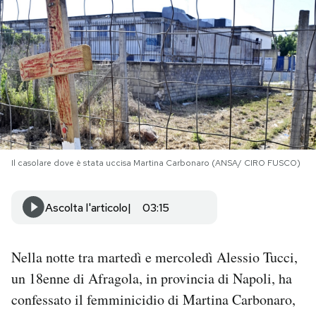
PODCAST
NEWSLETTER
I MIEI PREFERITI
Il casolare dove è stata uccisa Martina Carbonaro (ANSA/ CIRO FUSCO)
SHOP
Ascolta l'articolo
03:15
CALENDARIO
Nella notte tra martedì e mercoledì Alessio Tucci,
AREA PERSONALE
un 18enne di Afragola, in provincia di Napoli, ha
Area Personale
confessato il femminicidio di Martina Carbonaro,
Newsletter