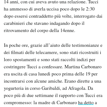
14 anni, con cui aveva avuto una relazione. Tucci
Notifiche mobile
ha ammesso di averla uccisa poco dopo le 2:30
Regala il Post
dopo essersi contraddetto più volte, interrogato dai
Hai bisogno di aiuto?
carabinieri che stavano indagando dopo il
Esci
ritrovamento del corpo della 14enne.
In poche ore, grazie all’aiuto delle testimonianze e
dei filmati delle telecamere, sono stati ricostruiti i
loro spostamenti e sono stati raccolti indizi per
costringere Tucci a confessare. Martina Carbonaro
era uscita di casa lunedì poco prima delle 19 per
incontrarsi con alcune amiche. Erano dirette a una
yogurteria in corso Garibaldi, ad Afragola. Da
poco più di due settimane il rapporto con Tucci era
compromesso: la madre di Carbonaro
ha detto
a