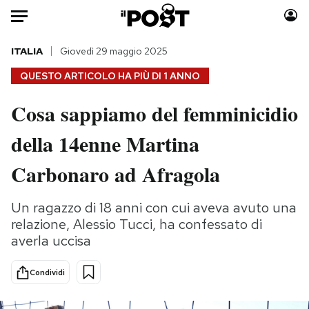
Auto
ITALIA
Giovedì 29 maggio 2025
QUESTO ARTICOLO HA PIÙ DI
1 ANNO
HOME
Cosa sappiamo del femminicidio
Italia
Moda
della 14enne Martina
Mondo
Libri
Politica
Consumismi
Carbonaro ad Afragola
Tecnologia
Storie/Idee
Internet
Ok Boomer!
Un ragazzo di 18 anni con cui aveva avuto una
Scienza
Media
relazione, Alessio Tucci, ha confessato di
Cultura
Europa
averla uccisa
Economia
Altrecose
Condividi
Sport
Mondiali calcio 2026