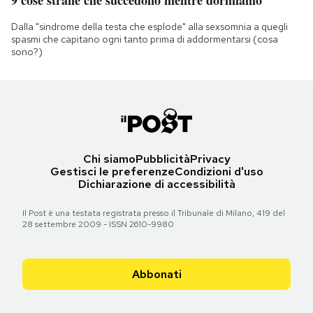
9 cose strane che succedono mentre dormiamo
Dalla "sindrome della testa che esplode" alla sexsomnia a quegli
spasmi che capitano ogni tanto prima di addormentarsi (cosa
sono?)
Chi siamo
Pubblicità
Privacy
Gestisci le preferenze
Condizioni d'uso
Dichiarazione di accessibilità
Il Post è una testata registrata presso il Tribunale di Milano, 419 del
28 settembre 2009 - ISSN 2610-9980
Abbonati