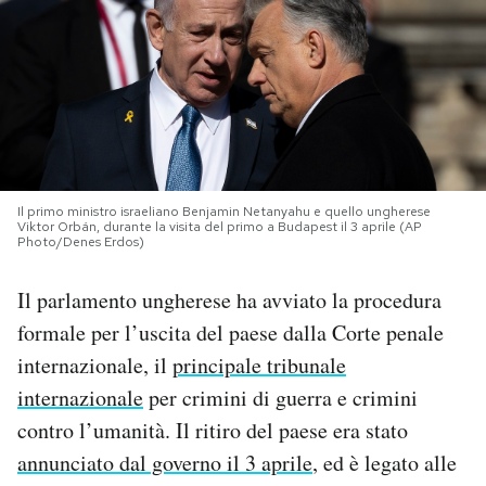
PODCAST
NEWSLETTER
I MIEI PREFERITI
Il primo ministro israeliano Benjamin Netanyahu e quello ungherese
Viktor Orbán, durante la visita del primo a Budapest il 3 aprile (AP
Photo/Denes Erdos)
SHOP
Il parlamento ungherese ha avviato la procedura
formale per l’uscita del paese dalla Corte penale
CALENDARIO
internazionale, il
principale tribunale
internazionale
per crimini di guerra e crimini
AREA PERSONALE
contro l’umanità. Il ritiro del paese era stato
Area Personale
annunciato dal governo il 3 aprile
, ed è legato alle
Newsletter