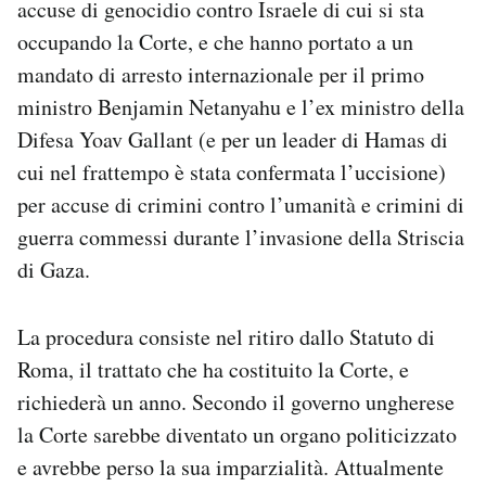
accuse di genocidio contro Israele di cui si sta
Notifiche mobile
occupando la Corte, e che hanno portato a un
Regala il Post
mandato di arresto internazionale per il primo
Hai bisogno di aiuto?
Esci
ministro Benjamin Netanyahu e l’ex ministro della
Difesa Yoav Gallant (e per un leader di Hamas di
cui nel frattempo è stata confermata l’uccisione)
per accuse di crimini contro l’umanità e crimini di
guerra commessi durante l’invasione della Striscia
di Gaza.
La procedura consiste nel ritiro dallo Statuto di
Roma, il trattato che ha costituito la Corte, e
richiederà un anno. Secondo il governo ungherese
la Corte sarebbe diventato un organo politicizzato
e avrebbe perso la sua imparzialità. Attualmente