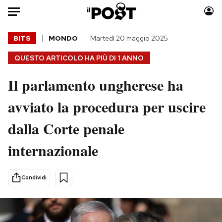
Auto
BITS
MONDO
Martedì 20 maggio 2025
QUESTO ARTICOLO HA PIÙ DI
1 ANNO
HOME
Il parlamento ungherese ha
Italia
Moda
Mondo
Libri
avviato la procedura per uscire
Politica
Consumismi
dalla Corte penale
Tecnologia
Storie/Idee
Internet
Ok Boomer!
internazionale
Scienza
Media
Cultura
Europa
Condividi
Economia
Altrecose
Sport
Mondiali calcio 2026