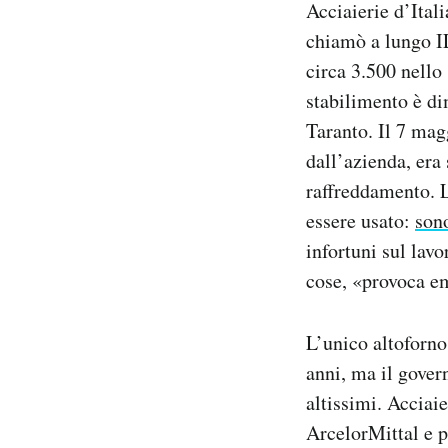
Acciaierie d’Itali
Notifiche mobile
chiamò a lungo I
Regala il Post
circa 3.500 nello
Hai bisogno di aiuto?
Esci
stabilimento è di
Taranto. Il 7 mag
dall’azienda, era
raffreddamento. L
essere usato:
son
infortuni sul lavo
cose, «provoca em
L’unico altoforno
anni, ma il gover
altissimi. Acciaie
ArcelorMittal e p