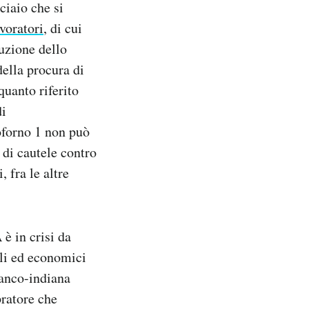
ciaio che si
voratori
, di cui
duzione dello
della procura di
quanto riferito
di
oforno 1 non può
di cautele contro
, fra le altre
è in crisi da
ali ed economici
franco-indiana
pratore che