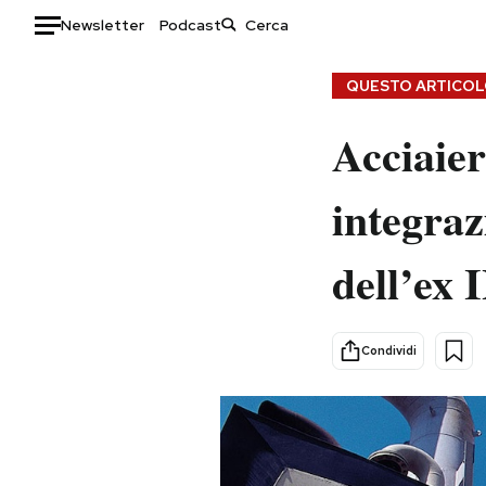
Newsletter
Podcast
Auto
QUESTO ARTICOLO
HOME
Acciaier
Italia
Moda
integraz
Mondo
Libri
Politica
Consumismi
dell’ex
Tecnologia
Storie/Idee
Internet
Ok Boomer!
Scienza
Media
Condividi
Cultura
Europa
Economia
Altrecose
Sport
Mondiali calcio 2026