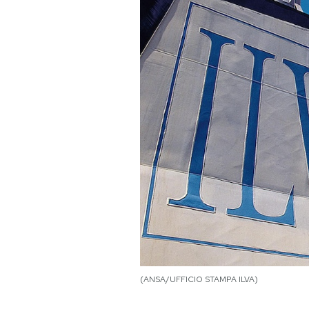
PODCAST
NEWSLETTER
I MIEI PREFERITI
SHOP
CALENDARIO
AREA PERSONALE
(ANSA/UFFICIO STAMPA ILVA)
Area Personale
Newsletter