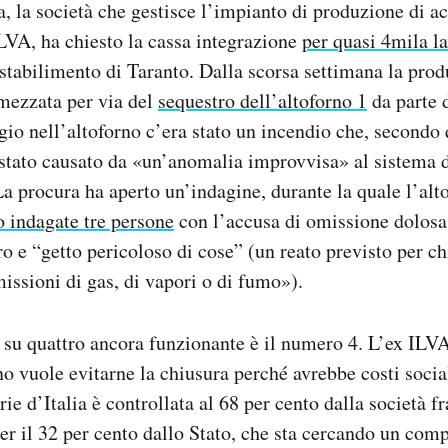
a, la società che gestisce l’impianto di produzione di ac
LVA, ha chiesto la cassa integrazione
per quasi 4mila la
 stabilimento di Taranto. Dalla scorsa settimana la pro
mezzata per via del
sequestro dell’altoforno 1
da parte 
gio nell’altoforno c’era stato un incendio che, secondo 
 stato causato da «un’anomalia improvvisa» al sistema 
a procura ha aperto un’indagine, durante la quale l’alt
o indagate tre persone
con l’accusa di omissione dolosa 
ro e “getto pericoloso di cose” (un reato previsto per chi
issioni di gas, di vapori o di fumo»).
 su quattro ancora funzionante è il numero 4. L’ex ILVA 
no vuole evitarne la chiusura perché avrebbe costi soci
rie d’Italia è controllata al 68 per cento dalla società 
er il 32 per cento dallo Stato, che sta cercando un com