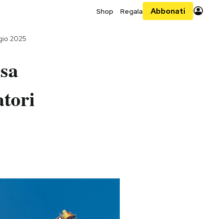
Abbonati
Shop
Regala
gio 2025
ssa
atori